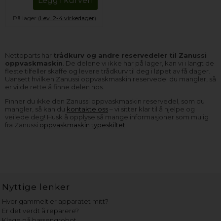
Legg i kurven
På lager (
Lev. 2-4 virkedager
).
Nettoparts har
trådkurv og andre reservedeler til Zanussi
oppvaskmaskin
. De delene vi ikke har på lager, kan vi i langt de
fleste tilfeller skaffe og levere trådkurv til deg i løpet av få dager.
Uansett hvilken Zanussi oppvaskmaskin reservedel du mangler, så
er vi de rette å finne delen hos.
Finner du ikke den Zanussi oppvaskmaskin reservedel, som du
mangler, så kan du
kontakte oss
– vi sitter klar til å hjelpe og
veilede deg! Husk å opplyse så mange informasjoner som mulig
fra Zanussi
oppvaskmaskin typeskiltet
.
Nyttige lenker
Hvor gammelt er apparatet mitt?
Er det verdt å reparere?
Klage på bassengrobot