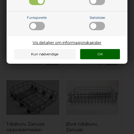
Trådkurv, Zanussi
Trådkurv, Zanussi
Funksjonelle
Statistiske
oppvaskmaskin
oppvaskmaskin
(nedre)
(nedre)
1.020,00
NOK
1.020,00
NOK
Vis detaljer om informasjonskapsler
Legg i kurven
Legg i kurven
Forhåndsbestill
Forhåndsbestill
(Lev. 4-6 virkedager.
Les her
)
(Lev. 4-6 virkedager.
Les her
)
Trådkurv, Zanussi
Øvre trådkurv,
oppvaskmaskin
Zanussi