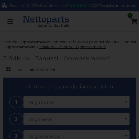
Bestill før kl. 17.00 så sender vi i dag*
>2.000 Trustpilot anmeldelser
0
»
»
Zanussi
Oppvaskmaskin Zanussi
Trådkurv & deler til trådkurv - Zanussi
»
- Oppvaskmaskin
Trådkurv - Zanussi - Oppvaskmaskin
Trådkurv - Zanussi - Oppvaskmaskin
Visa filter
Finn riktig reservedel i 4 raske trinn
1
Velg apparat
2
Velg merke
3
Velg reservedel