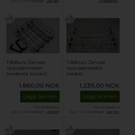
(Lev. 4-6 virkedager.
Les her
)
virkedager
).
Trådkurv, Zanussi
Trådkurv, Zanussi
oppvaskmaskin
oppvaskmaskin
(nederste kurven)
(nedre)
1.860,00
NOK
1.239,00
NOK
Legg i kurven
Legg i kurven
Forhåndsbestill
Forhåndsbestill
(Lev. 4-6 virkedager.
Les her
)
(Lev. 4-6 virkedager.
Les her
)