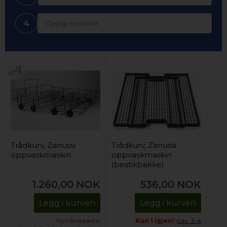
4
Trådkurv, Zanussi
Trådkurv, Zanussi
oppvaskmaskin
oppvaskmaskin
(bestikbakke)
1.260,00
NOK
536,00
NOK
Legg i kurven
Legg i kurven
Forhåndsbestill
Kun 1 igjen!
(
Lev. 2-4