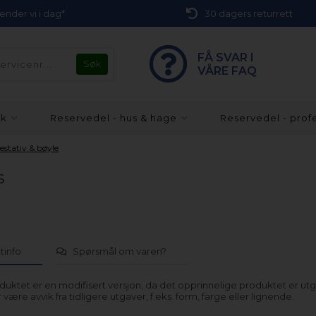
 sender vi i dag*
30 dagers returrett
FÅ SVAR I
VÅRE FAQ
kk
Reservedel - hus & hage
Reservedel - prof
estativ & bøyle
s
tinfo
Spørsmål om varen?
uktet er en modifisert versjon, da det opprinnelige produktet er utg
 være avvik fra tidligere utgaver, f.eks. form, farge eller lignende.