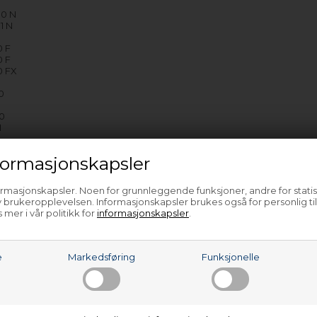
90 N
1 N
0 F
0 F
0 FX
0
1
90
1
e…
ormasjonskapsler
ormasjonskapsler. Noen for grunnleggende funksjoner, andre for statis
 brukeropplevelsen. Informasjonskapsler brukes også for personlig ti
 mer i vår politikk for
informasjonskapsler
.
e
Markedsføring
Funksjonelle