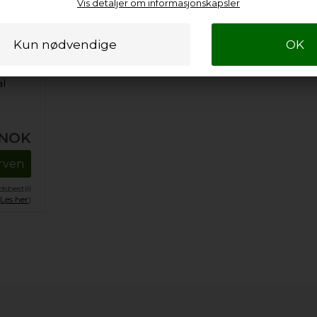
Vis detaljer om informasjonskapsler
al
NOK
urven
sbestill
.
Les her
)