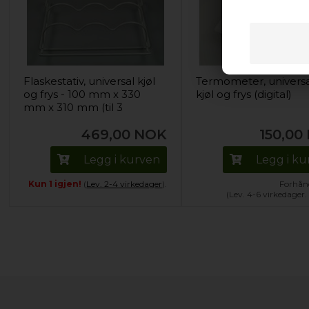
Flaskestativ, universal kjøl
Termometer, univers
og frys - 100 mm x 330
kjøl og frys (digital)
mm x 310 mm (til 3
flasker)
469,00
NOK
150,00
Legg i kurven
Legg i k
Kun 1 igjen!
(
Lev. 2-4 virkedager
).
Forhånd
(Lev. 4-6 virkedager