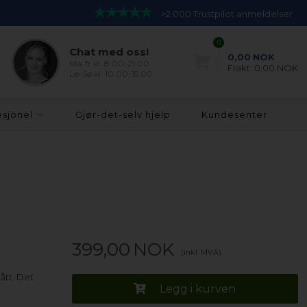
>2.000 Trustpilot anmeldelser
0
Chat med oss!
0,00
NOK
Ma-fr kl. 8.00-21.00
Frakt:
0,00 NOK
Lø-Sø kl. 10.00-15.00
esjonel
Gjør-det-selv hjelp
Kundesenter
399,00
NOK
(inkl. MVA)
ått. Det
Legg i kurven