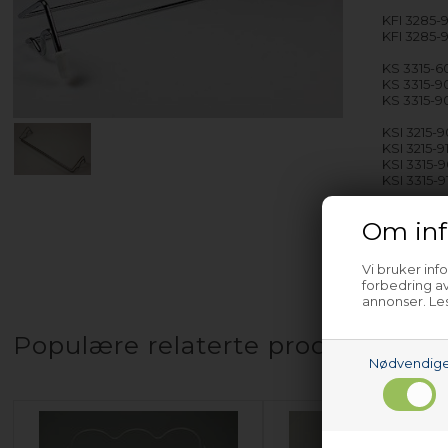
KFI 3285-
KFI 3285-9
KS 3315-6
KS 3315-9
KS 3315-9
KSI 3215-9
KSI 3215-9
KSI 3315-
KSI 3315-9
med fler
Om inf
Vi bruker inf
forbedring av
annonser. Les
Populære relaterte produkter
Nødvendig