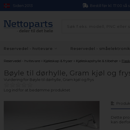
Siden 2013
Bestill før kl. 17.00 så
Reservedel - hvitevare
Reservedel - småelektroni
»
»
»
Reservedel - hvitevare
Kjøleskap & fryser
Kjøleskapshylle & tilbehør
Flask
Bøyle til dørhylle, Gram kjøl og fry
Vurdering for
Bøyle til dørhylle, Gram kjøl og frys
Log ind for at bedømme produktet
Produk
Dette prod
kan derfor