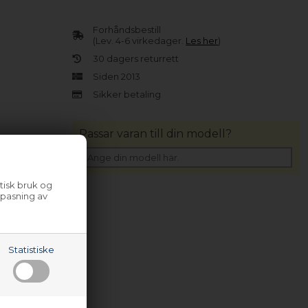
Forhåndsbestill
(Lev. 4-6 virkedager.
Les her
)
30 dagers returrett
Siden 2013
Sikker betaling
Passar varan till din modell?
tisk bruk og
lpasning av
Statistiske