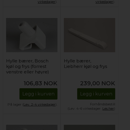
virkedager
).
virkedager
).
Hylle bærer, Bosch
Hylle bærer,
kjøl og frys (forrest
Liebherr kjøl og frys
venstre eller høyre)
106,83
NOK
239,00
NOK
Legg i kurven
Legg i kurven
Forhåndsbestill
På lager (
Lev. 2-4 virkedager
).
(Lev. 4-6 virkedager.
Les her
)