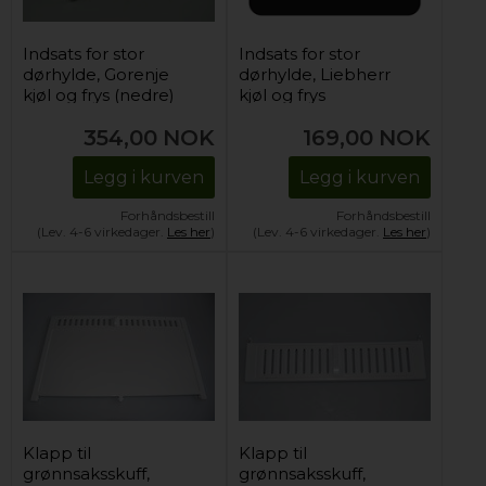
Indsats for stor
Indsats for stor
dørhylde, Gorenje
dørhylde, Liebherr
kjøl og frys (nedre)
kjøl og frys
354,00
NOK
169,00
NOK
Legg i kurven
Legg i kurven
Forhåndsbestill
Forhåndsbestill
(Lev. 4-6 virkedager.
Les her
)
(Lev. 4-6 virkedager.
Les her
)
Klapp til
Klapp til
grønnsaksskuff,
grønnsaksskuff,