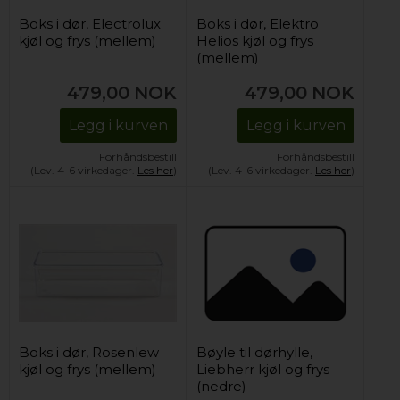
Boks i dør, Electrolux
Boks i dør, Elektro
kjøl og frys (mellem)
Helios kjøl og frys
(mellem)
479,00
NOK
479,00
NOK
Legg i kurven
Legg i kurven
Forhåndsbestill
Forhåndsbestill
(Lev. 4-6 virkedager.
Les her
)
(Lev. 4-6 virkedager.
Les her
)
Boks i dør, Rosenlew
Bøyle til dørhylle,
kjøl og frys (mellem)
Liebherr kjøl og frys
(nedre)