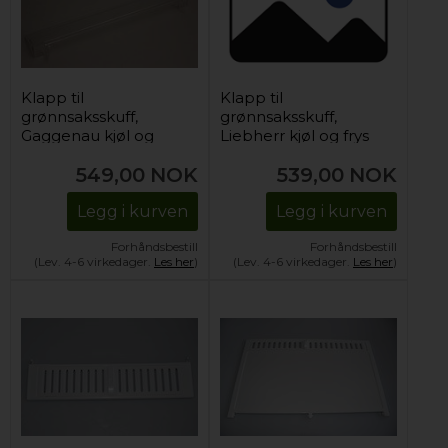
Klapp til
Klapp til
grønnsaksskuff,
grønnsaksskuff,
Gaggenau kjøl og
Liebherr kjøl og frys
frys
549,00
NOK
539,00
NOK
Legg i kurven
Legg i kurven
Forhåndsbestill
Forhåndsbestill
(Lev. 4-6 virkedager.
Les her
)
(Lev. 4-6 virkedager.
Les her
)