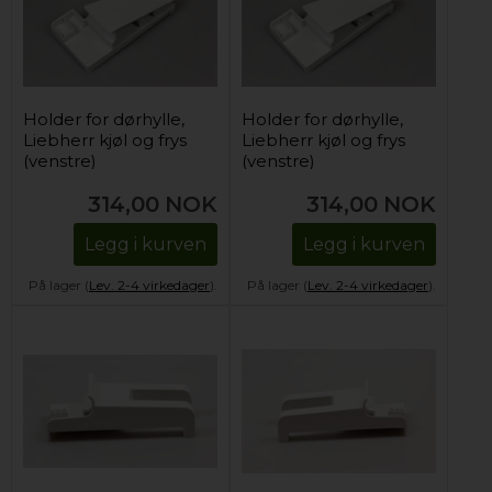
Holder for dørhylle,
Holder for dørhylle,
Liebherr kjøl og frys
Liebherr kjøl og frys
(venstre)
(venstre)
314,00
NOK
314,00
NOK
Legg i kurven
Legg i kurven
På lager (
Lev. 2-4 virkedager
).
På lager (
Lev. 2-4 virkedager
).