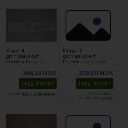
Klapp til
Klapp til
grønnsaksskuff,
grønnsaksskuff,
Constructa kjøl og
Dometic kjøl og frys
frys (0-gradersone)
345,33
NOK
309,00
NOK
Legg i kurven
Legg i kurven
Forhåndsbestill
På lager (
Lev. 2-4 virkedager
).
(Lev. 4-6 virkedager.
Les her
)