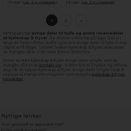
På lager (
Lev. 2-4 virkedager
).
På lager (
Lev. 2-4 virkedager
).
1
2
»
Nettoparts har
øvrige deler til hylle og andre reservedeler
til kjøleskap & fryser
. De delene vi ikke har på lager, kan vi i
langt de fleste tilfeller skaffe og levere øvrige deler til hylle til deg
i løpet av få dager. Uansett hvilken kjøleskap & fryser reservedel
du mangler, så er vi de rette å finne delen hos.
Finner du ikke kjøleskap & fryser øvrige deler til hylle, som du
mangler, så kan du
kontakt oss
- vi sitter klar til å hjelpe og veilede
deg når du kjøper kjøleskap & fryser øvrige deler til hylle! Husk å
opplyse så mange informasjoner som mulig fra
kjøleskap & fryser
typeskiltet
.
Nyttige lenker
Hvor gammelt er apparatet mitt?
Er det verdt å reparere?