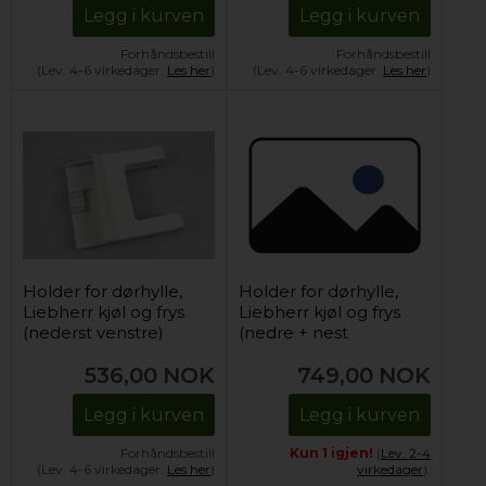
Legg i kurven
Legg i kurven
Forhåndsbestill
Forhåndsbestill
(Lev. 4-6 virkedager.
Les her
)
(Lev. 4-6 virkedager.
Les her
)
Holder for dørhylle,
Holder for dørhylle,
Liebherr kjøl og frys
Liebherr kjøl og frys
(nederst venstre)
(nedre + nest
nederst)
536,00
NOK
749,00
NOK
Legg i kurven
Legg i kurven
Forhåndsbestill
Kun 1 igjen!
(
Lev. 2-4
(Lev. 4-6 virkedager.
Les her
)
virkedager
).