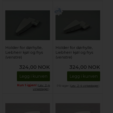
Holder for dørhylle,
Holder for dørhylle,
Liebherr kjøl og frys
Liebherr kjøl og frys
(venstre)
(venstre)
324,00
NOK
324,00
NOK
Legg i kurven
Legg i kurven
Kun 1 igjen!
(
Lev. 2-4
På lager (
Lev. 2-4 virkedager
).
virkedager
).