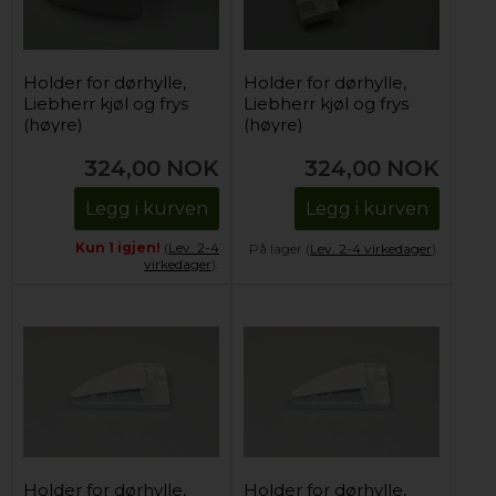
Holder for dørhylle,
Holder for dørhylle,
Liebherr kjøl og frys
Liebherr kjøl og frys
(høyre)
(høyre)
324,00
NOK
324,00
NOK
Legg i kurven
Legg i kurven
Kun 1 igjen!
(
Lev. 2-4
På lager (
Lev. 2-4 virkedager
).
virkedager
).
Holder for dørhylle,
Holder for dørhylle,