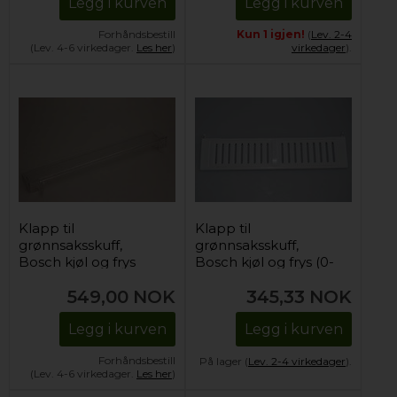
Legg i kurven
Legg i kurven
Forhåndsbestill
Kun 1 igjen!
(
Lev. 2-4
(Lev. 4-6 virkedager.
Les her
)
virkedager
).
Klapp til
Klapp til
grønnsaksskuff,
grønnsaksskuff,
Bosch kjøl og frys
Bosch kjøl og frys (0-
gradersone)
549,00
NOK
345,33
NOK
Legg i kurven
Legg i kurven
Forhåndsbestill
På lager (
Lev. 2-4 virkedager
).
(Lev. 4-6 virkedager.
Les her
)