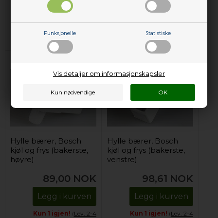
309,00
NOK
309,00
NOK
Legg i kurven
Legg i kurven
Funksjonelle
Statistiske
På lager (
Lev. 2-4 virkedager
).
På lager (
Lev. 2-4 virkedager
).
Vis detaljer om informasjonskapsler
Hylle bærer, Bosch
Hylle bærer, Bosch
kjøl og frys (bakerste,
kjøl og frys (bakerste,
høyre)
venstre)
89,00
NOK
98,61
NOK
Legg i kurven
Legg i kurven
Kun 1 igjen!
(
Lev. 2-4
Kun 1 igjen!
(
Lev. 2-4