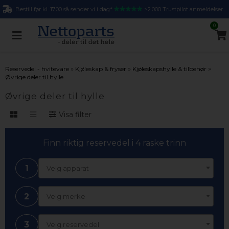
Bestill før kl. 17.00 så sender vi i dag*
>2.000 Trustpilot anmeldelser
0
»
»
»
Reservedel - hvitevare
Kjøleskap & fryser
Kjøleskapshylle & tilbehør
Øvrige deler til hylle
Øvrige deler til hylle
Visa filter
Finn riktig reservedel i 4 raske trinn
1
Velg apparat
2
Velg merke
3
Velg reservedel