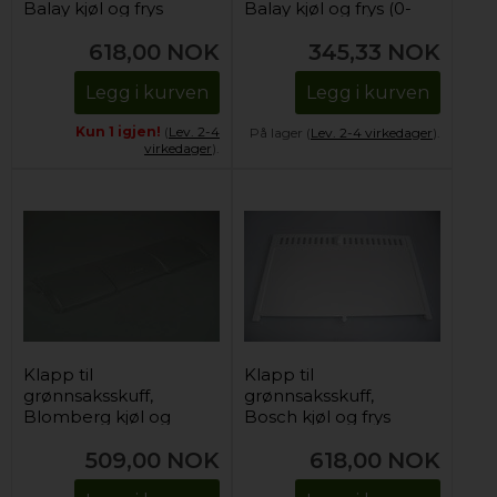
Balay kjøl og frys
Balay kjøl og frys (0-
gradersone)
618,00
NOK
345,33
NOK
Legg i kurven
Legg i kurven
Kun 1 igjen!
(
Lev. 2-4
På lager (
Lev. 2-4 virkedager
).
virkedager
).
Klapp til
Klapp til
grønnsaksskuff,
grønnsaksskuff,
Blomberg kjøl og
Bosch kjøl og frys
frys (0-gradersone)
509,00
NOK
618,00
NOK