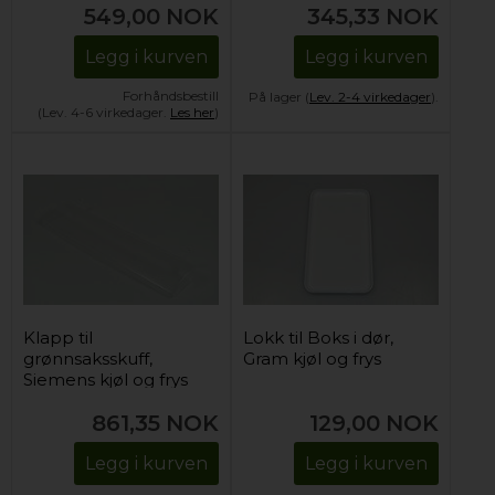
549,00
NOK
345,33
NOK
Legg i kurven
Legg i kurven
Forhåndsbestill
På lager (
Lev. 2-4 virkedager
).
(Lev. 4-6 virkedager.
Les her
)
Klapp til
Lokk til Boks i dør,
grønnsaksskuff,
Gram kjøl og frys
Siemens kjøl og frys
(0-gradersone)
861,35
NOK
129,00
NOK
Legg i kurven
Legg i kurven