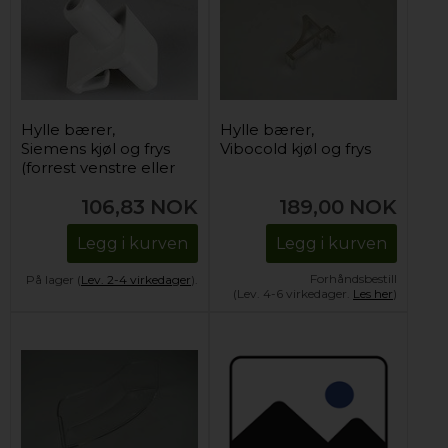
Hylle bærer,
Hylle bærer,
Siemens kjøl og frys
Vibocold kjøl og frys
(forrest venstre eller
høyre)
106,83
NOK
189,00
NOK
Legg i kurven
Legg i kurven
Forhåndsbestill
På lager (
Lev. 2-4 virkedager
).
(Lev. 4-6 virkedager.
Les her
)