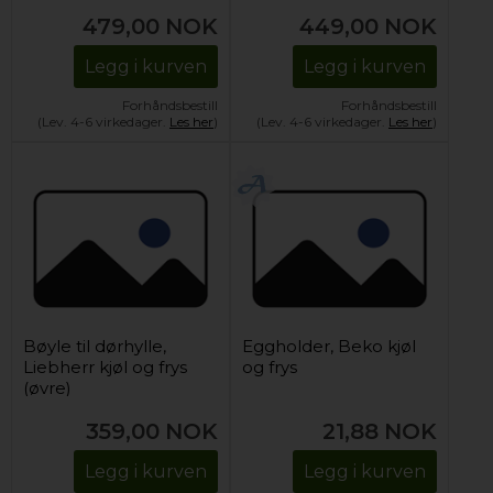
479,00
NOK
449,00
NOK
Legg i kurven
Legg i kurven
Forhåndsbestill
Forhåndsbestill
(Lev. 4-6 virkedager.
Les her
)
(Lev. 4-6 virkedager.
Les her
)
Bøyle til dørhylle,
Eggholder, Beko kjøl
Liebherr kjøl og frys
og frys
(øvre)
359,00
NOK
21,88
NOK
Legg i kurven
Legg i kurven