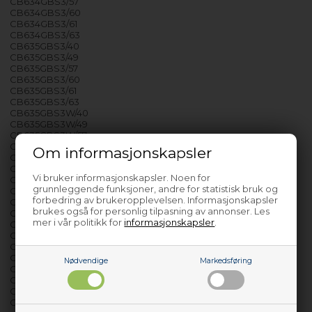
CB634GBS3/57
CB634GBS3/60
CB634GBS3/61
CB634GBS3/63
CB635GBS3/40
CB635GBS3/49
CB635GBS3/57
CB635GBS3/60
CB635GBS3/61
CB635GBS3/63
CB635GBS3W/40
CB635GBS3W/49
CB635GBS3W/57
CB635GBS3W/60
Om informasjonskapsler
CB635GBS3W/62
CB635GBS3W/63
Vi bruker informasjonskapsler. Noen for
CB635GNS3/40
grunnleggende funksjoner, andre for statistisk bruk og
CB635GNS3/49
forbedring av brukeropplevelsen. Informasjonskapsler
CB635GNS3/57
brukes også for personlig tilpasning av annonser. Les
CB635GNS3/60
mer i vår politikk for
informasjonskapsler
.
CB635GNS3/61
CB635GNS3/63
CR656GBS3/40
CR656GBS3/49
Nødvendige
Markedsføring
CR656GBS3/52
CR656GBS3/58
CR656GBS3/60
CR656GBS3/63