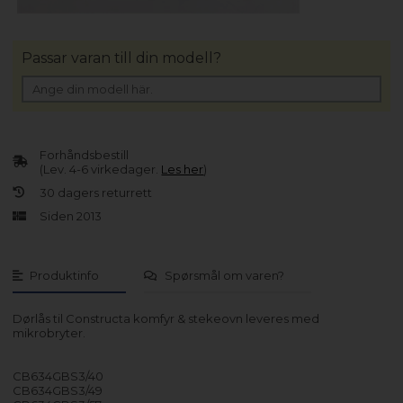
Passar varan till din modell?
Forhåndsbestill
(Lev. 4-6 virkedager.
Les her
)
30 dagers returrett
Siden 2013
Produktinfo
Spørsmål om varen?
Dørlås til Constructa komfyr & stekeovn leveres med
mikrobryter.
CB634GBS3/40
CB634GBS3/49