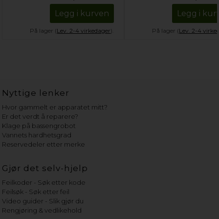
Legg i kurven
Legg i kur
På lager (
Lev. 2-4 virkedager
).
På lager (
Lev. 2-4 virke
Nyttige lenker
Hvor gammelt er apparatet mitt?
Er det verdt å reparere?
Klage på bassengrobot
Vannets hardhetsgrad
Reservedeler etter merke
Gjør det selv-hjelp
Feilkoder - Søk etter kode
Feilsøk - Søk etter feil
Video guider - Slik gjør du
Rengjøring & vedlikehold