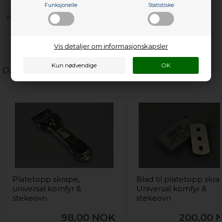
Funksjonelle
Statistiske
med flere…
Vis detaljer om informasjonskapsler
Populære relaterte produkter
Platetopp skrape,
Blad til platetopp skra
universal komfyr &
Universal komfyr &
stekeovn
stekeovn
98,00
NOK
200,00