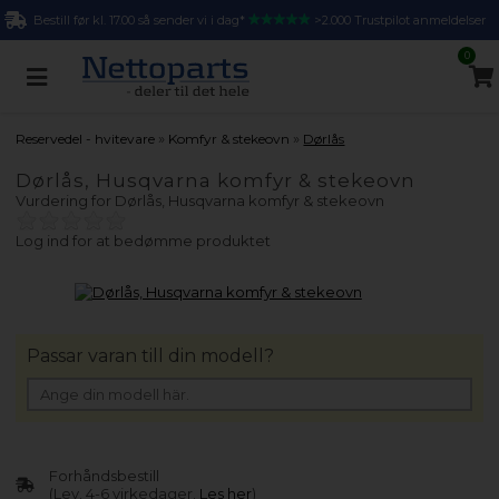
Bestill før kl. 17.00 så sender vi i dag*
>2.000 Trustpilot anmeldelser
0
»
»
Reservedel - hvitevare
Komfyr & stekeovn
Dørlås
Dørlås, Husqvarna komfyr & stekeovn
Vurdering for
Dørlås, Husqvarna komfyr & stekeovn
Log ind for at bedømme produktet
Passar varan till din modell?
Forhåndsbestill
(Lev. 4-6 virkedager.
Les her
)