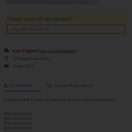
Passar varan till din modell?
Kun 1 igjen!
(
Lev. 2-4 virkedager
).
30 dagers returrett
Siden 2013
Produktinfo
Spørsmål om varen?
Dørlås til Neff komfyr & stekeovn leveres med mikrobryter.
B15CR20N0/35
B15CR20N0/40
B15CR20N0/43
B15CR20N0/45