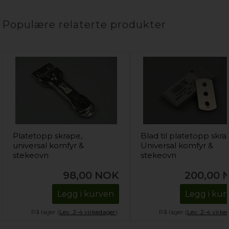
Populære relaterte produkter
Platetopp skrape,
Blad til platetopp skra
universal komfyr &
Universal komfyr &
stekeovn
stekeovn
98,00
NOK
200,00
Legg i kurven
Legg i kur
På lager (
Lev. 2-4 virkedager
).
På lager (
Lev. 2-4 virke