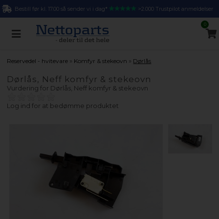
Bestill før kl. 17.00 så sender vi i dag*
>2.000 Trustpilot anmeldelser
0
»
»
Reservedel - hvitevare
Komfyr & stekeovn
Dørlås
Dørlås, Neff komfyr & stekeovn
Vurdering for
Dørlås, Neff komfyr & stekeovn
Log ind for at bedømme produktet