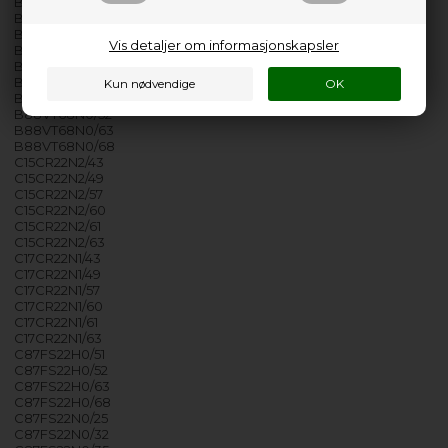
B88FT68N0/66
B88FT68N0/68
B88VT68N0/30
Vis detaljer om informasjonskapsler
B88VT68N0/35
B88VT68N0/38
B88VT68N0/40
B88VT68N0/49
B88VT68N0/52
B88VT68N0/63
B88VT68N0/68
C15CR22N2/43
C15CR22N2/49
C15CR22N2/57
C15CR22N2/60
C15CR22N2/61
C15CR22N2/63
C17CR22N1/43
C17CR22N1/49
C17CR22N1/57
C17CR22N1/60
C17CR22N1/61
C17CR22N1/63
C87FS22H0/51
C87FS22H0/52
C87FS22H0/63
C87FS22H0/68
C87FS22N0/25
C87FS22N0/32