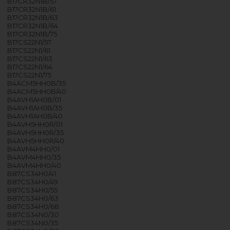
B17CR32N1B/57
B17CR32N1B/61
B17CR32N1B/63
B17CR32N1B/64
B17CR32N1B/75
B17CS22N1/57
B17CS22N1/61
B17CS22N1/63
B17CS22N1/64
B17CS22N1/75
B4ACM5HH0B/35
B4ACM5HH0B/40
B4AVH1AH0B/01
B4AVH1AH0B/35
B4AVH1AH0B/40
B4AVH5HH0R/01
B4AVH5HH0R/35
B4AVH5HH0R/40
B4AVM4HH0/01
B4AVM4HH0/35
B4AVM4HH0/40
B87CS34H0/41
B87CS34H0/49
B87CS34H0/55
B87CS34H0/63
B87CS34H0/68
B87CS34N0/30
B87CS34N0/35