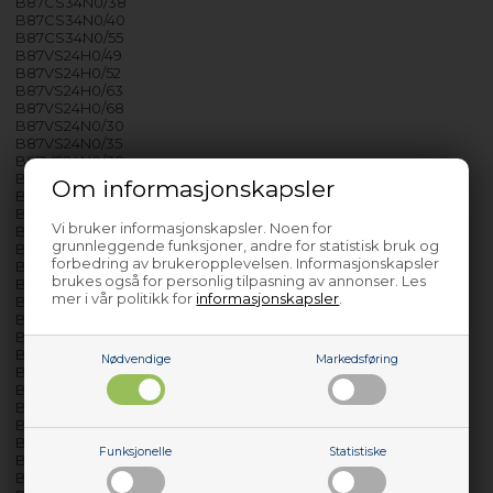
B87CS34N0/38
B87CS34N0/40
B87CS34N0/55
B87VS24H0/49
B87VS24H0/52
B87VS24H0/63
B87VS24H0/68
B87VS24N0/30
B87VS24N0/35
B87VS24N0/38
B87VS24N0/40
Om informasjonskapsler
B87VS24N0/49
B87VS24N0/52
Vi bruker informasjonskapsler. Noen for
B87VS24N0/63
grunnleggende funksjoner, andre for statistisk bruk og
B87VS24N0/68
forbedring av brukeropplevelsen. Informasjonskapsler
B88FT68H0/49
brukes også for personlig tilpasning av annonser. Les
B88FT68H0/52
mer i vår politikk for
informasjonskapsler
.
B88FT68H0/63
B88FT68H0/66
B88FT68H0/68
B88FT68N0/24
Nødvendige
Markedsføring
B88FT68N0/35
B88FT68N0/39
B88FT68N0/40
B88FT68N0/44
B88FT68N0/49
Funksjonelle
Statistiske
B88FT68N0/52
B88FT68N0/63