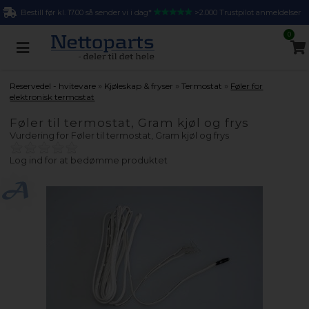
Bestill før kl. 17.00 så sender vi i dag*
>2.000 Trustpilot anmeldelser
0
»
»
»
Reservedel - hvitevare
Kjøleskap & fryser
Termostat
Føler for
elektronisk termostat
Føler til termostat, Gram kjøl og frys
Vurdering for
Føler til termostat, Gram kjøl og frys
Log ind for at bedømme produktet