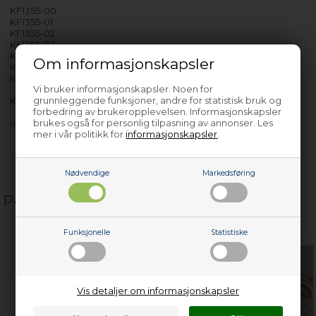
KF1355-00
KF1355-01
KF1355-02
KF1355-03
KF1355-04
Om informasjonskapsler
KF1355-05
KF1355-06
Vi bruker informasjonskapsler. Noen for
grunnleggende funksjoner, andre for statistisk bruk og
KFL315
forbedring av brukeropplevelsen. Informasjonskapsler
brukes også for personlig tilpasning av annonser. Les
med flere…
mer i vår politikk for
informasjonskapsler
.
Nødvendige
Markedsføring
Populære relaterte produkter
Funksjonelle
Statistiske
Vis detaljer om informasjonskapsler