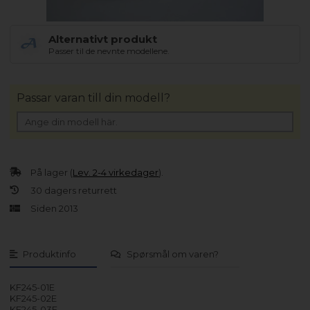
Alternativt produkt
Passer til de nevnte modellene.
Passar varan till din modell?
På lager (
Lev. 2-4 virkedager
).
30 dagers returrett
Siden 2013
Produktinfo
Spørsmål om varen?
KF245-01E
KF245-02E
KF245-03E