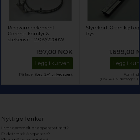
Ringvarmeelement,
Styrekort, Gram kjøl og
Gorenje komfyr &
frys
stekeovn - 230V/2200W
197,00
NOK
1.699,00
Legg i kurven
Legg i kur
På lager (
Lev. 2-4 virkedager
).
Forhånds
(Lev. 4-6 virkedager.
L
Nyttige lenker
Hvor gammelt er apparatet mitt?
Er det verdt å reparere?
Klage på bassengrobot