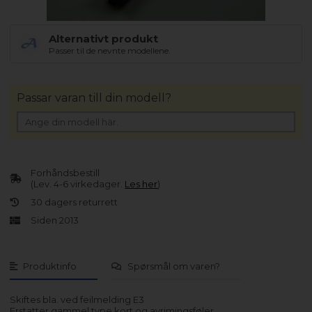
Alternativt produkt
Passer til de nevnte modellene.
Passar varan till din modell?
Forhåndsbestill
(Lev. 4-6 virkedager.
Les her
)
30 dagers returrett
Siden 2013
Produktinfo
Spørsmål om varen?
Skiftes bla. ved feilmelding E3
Erstatter gammel type kort og avrimingsføler.