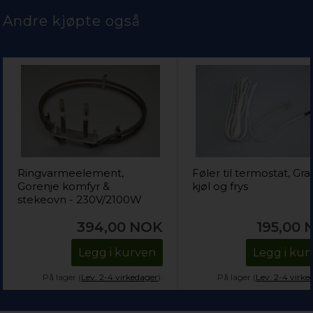
Andre kjøpte også
Ringvarmeelement,
Føler til termostat, Gr
Gorenje komfyr &
kjøl og frys
stekeovn - 230V/2100W
394,00
NOK
195,00
Legg i kurven
Legg i kur
På lager (
Lev. 2-4 virkedager
).
På lager (
Lev. 2-4 virke