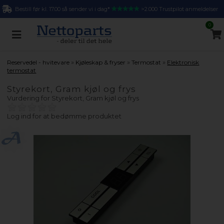
Bestill før kl. 17.00 så sender vi i dag*
>2.000 Trustpilot anmeldelser
0
»
»
»
Reservedel - hvitevare
Kjøleskap & fryser
Termostat
Elektronisk
termostat
Styrekort, Gram kjøl og frys
Vurdering for
Styrekort, Gram kjøl og frys
Log ind for at bedømme produktet