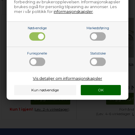
forbedring av brukeropplevelsen. Informasjonskapsler
brukes også for personlig tilpasning av annonser. Les
mer i vår politikk for
informasjonskapsler
.
Nødvendige
Markedsføring
Funksjonelle
Statistiske
Flaskestativ, universal kjøl
Termometer, universal
og frys - 100 mm x 330
kjøl og frys (digital)
mm x 310 mm (til 3
Vis detaljer om informasjonskapsler
flasker)
469,00
NOK
150,00
Legg i kurven
Legg i kur
Kun 1 igjen!
(
Lev. 2-4 virkedager
).
Forhånds
(Lev. 4-6 virkedager.
L