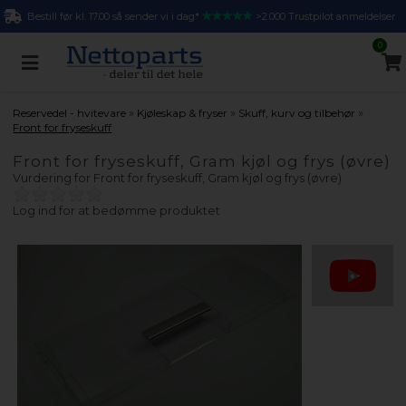
Bestill før kl. 17.00 så sender vi i dag*
>2.000 Trustpilot anmeldelser
0
»
»
»
Reservedel - hvitevare
Kjøleskap & fryser
Skuff, kurv og tilbehør
Front for fryseskuff
Front for fryseskuff, Gram kjøl og frys (øvre)
Vurdering for
Front for fryseskuff, Gram kjøl og frys (øvre)
Log ind for at bedømme produktet