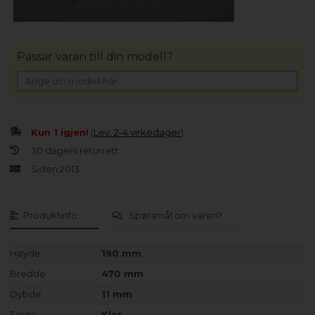
Passar varan till din modell?
Kun 1 igjen!
(
Lev. 2-4 virkedager
).
30 dagers returrett
Siden 2013
Produktinfo
Spørsmål om varen?
Høyde
190 mm
Bredde
470 mm
Dybde
11 mm
Farge
Klar