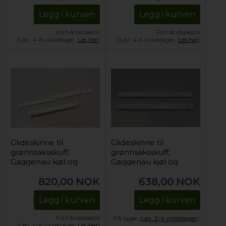
Legg i kurven
Legg i kurven
Forhåndsbestill
Forhåndsbestill
(Lev. 4-6 virkedager.
Les her
)
(Lev. 4-6 virkedager.
Les her
)
Glideskinne til
Glideskinne til
grønnsaksskuff,
grønnsaksskuff,
Gaggenau kjøl og
Gaggenau kjøl og
frys (2 stk)
frys (øvre)
820,00
NOK
638,00
NOK
Legg i kurven
Legg i kurven
Forhåndsbestill
På lager (
Lev. 2-4 virkedager
).
(Lev. 4-6 virkedager.
Les her
)