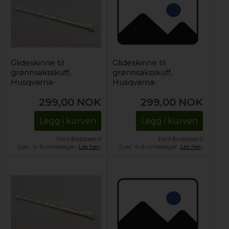
Glideskinne til
Glideskinne til
grønnsaksskuff,
grønnsaksskuff,
Husqvarna-
Husqvarna-
Electrolux kjøl og frys
Electrolux kjøl og frys
299,00
NOK
299,00
NOK
(høyre)
(venstre)
Legg i kurven
Legg i kurven
Forhåndsbestill
Forhåndsbestill
(Lev. 4-6 virkedager.
Les her
)
(Lev. 4-6 virkedager.
Les her
)