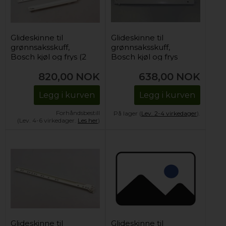
Glideskinne til
Glideskinne til
grønnsaksskuff,
grønnsaksskuff,
Bosch kjøl og frys (2
Bosch kjøl og frys
stk)
(øvre)
820,00
NOK
638,00
NOK
Legg i kurven
Legg i kurven
Forhåndsbestill
På lager (
Lev. 2-4 virkedager
).
(Lev. 4-6 virkedager.
Les her
)
Glideskinne til
Glideskinne til