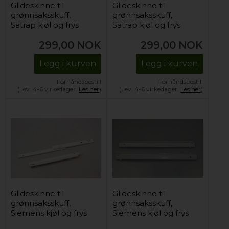
Glideskinne til
Glideskinne til
grønnsaksskuff,
grønnsaksskuff,
Satrap kjøl og frys
Satrap kjøl og frys
(høyre)
(venstre)
299,00
NOK
299,00
NOK
Legg i kurven
Legg i kurven
Forhåndsbestill
Forhåndsbestill
(Lev. 4-6 virkedager.
Les her
)
(Lev. 4-6 virkedager.
Les her
)
Glideskinne til
Glideskinne til
grønnsaksskuff,
grønnsaksskuff,
Siemens kjøl og frys
Siemens kjøl og frys
(2 stk)
(øvre)