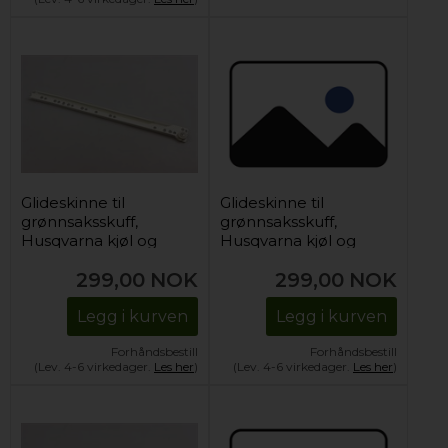
Glideskinne til
Glideskinne til
grønnsaksskuff,
grønnsaksskuff,
Husqvarna kjøl og
Husqvarna kjøl og
frys (høyre)
frys (venstre)
299,00
NOK
299,00
NOK
Legg i kurven
Legg i kurven
Forhåndsbestill
Forhåndsbestill
(Lev. 4-6 virkedager.
Les her
)
(Lev. 4-6 virkedager.
Les her
)