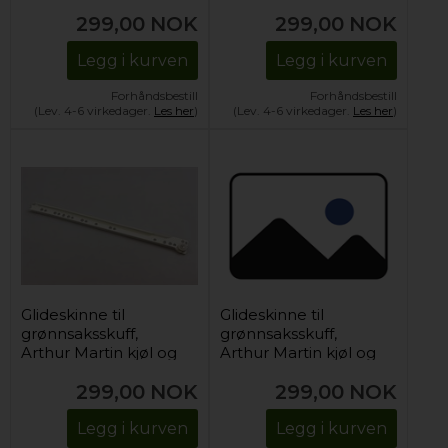
(høyre)
(venstre)
299,00
NOK
299,00
NOK
Legg i kurven
Legg i kurven
Forhåndsbestill
Forhåndsbestill
(Lev. 4-6 virkedager.
Les her
)
(Lev. 4-6 virkedager.
Les her
)
Glideskinne til
Glideskinne til
grønnsaksskuff,
grønnsaksskuff,
Arthur Martin kjøl og
Arthur Martin kjøl og
frys (høyre)
frys (venstre)
299,00
NOK
299,00
NOK
Legg i kurven
Legg i kurven