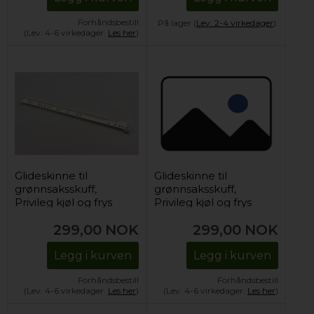
Forhåndsbestill
På lager (
Lev. 2-4 virkedager
).
(Lev. 4-6 virkedager.
Les her
)
Glideskinne til
Glideskinne til
grønnsaksskuff,
grønnsaksskuff,
Privileg kjøl og frys
Privileg kjøl og frys
(høyre)
(venstre)
299,00
NOK
299,00
NOK
Legg i kurven
Legg i kurven
Forhåndsbestill
Forhåndsbestill
(Lev. 4-6 virkedager.
Les her
)
(Lev. 4-6 virkedager.
Les her
)