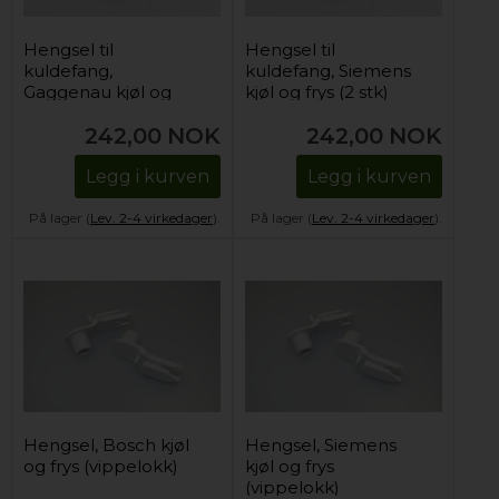
Hengsel til
Hengsel til
kuldefang,
kuldefang, Siemens
Gaggenau kjøl og
kjøl og frys (2 stk)
frys (2 stk)
242,00
NOK
242,00
NOK
Legg i kurven
Legg i kurven
På lager (
Lev. 2-4 virkedager
).
På lager (
Lev. 2-4 virkedager
).
Hengsel, Bosch kjøl
Hengsel, Siemens
og frys (vippelokk)
kjøl og frys
(vippelokk)