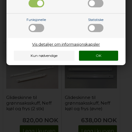
Lewis kjøl og frys
Lewis kjøl og frys
(høyre)
(venstre)
299,00
NOK
299,00
NOK
Funksjonelle
Statistiske
Legg i kurven
Legg i kurven
Forhåndsbestill
Forhåndsbestill
(Lev. 4-6 virkedager.
Les her
)
(Lev. 4-6 virkedager.
Les her
)
Vis detaljer om informasjonskapsler
Glideskinne til
Glideskinne til
grønnsaksskuff, Neff
grønnsaksskuff, Neff
kjøl og frys (2 stk)
kjøl og frys (øvre)
820,00
NOK
638,00
NOK
Legg i kurven
Legg i kurven