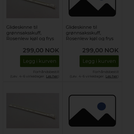
Glideskinne til
Glideskinne til
grønnsaksskuff,
grønnsaksskuff,
Rosenlew kjøl og frys
Rosenlew kjøl og frys
(høyre)
(venstre)
299,00
NOK
299,00
NOK
Legg i kurven
Legg i kurven
Forhåndsbestill
Forhåndsbestill
(Lev. 4-6 virkedager.
Les her
)
(Lev. 4-6 virkedager.
Les her
)