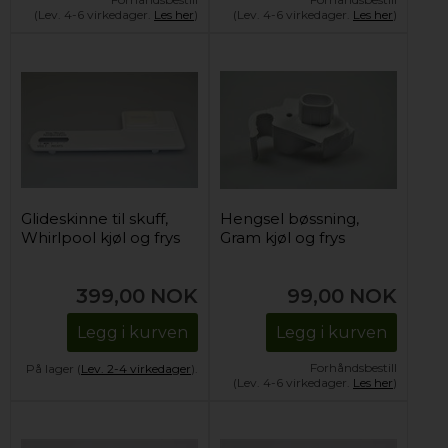
(Lev. 4-6 virkedager.
Les her
)
(Lev. 4-6 virkedager.
Les her
)
Glideskinne til skuff,
Hengsel bøssning,
Whirlpool kjøl og frys
Gram kjøl og frys
399,00
NOK
99,00
NOK
Legg i kurven
Legg i kurven
Forhåndsbestill
På lager (
Lev. 2-4 virkedager
).
(Lev. 4-6 virkedager.
Les her
)