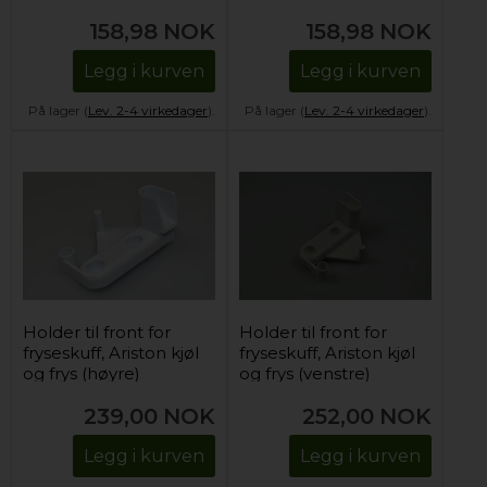
158,98
NOK
158,98
NOK
Legg i kurven
Legg i kurven
På lager (
Lev. 2-4 virkedager
).
På lager (
Lev. 2-4 virkedager
).
Holder til front for
Holder til front for
fryseskuff, Ariston kjøl
fryseskuff, Ariston kjøl
og frys (høyre)
og frys (venstre)
239,00
NOK
252,00
NOK
Legg i kurven
Legg i kurven