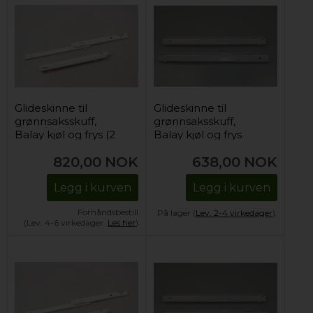
Glideskinne til
Glideskinne til
grønnsaksskuff,
grønnsaksskuff,
Balay kjøl og frys (2
Balay kjøl og frys
stk)
(øvre)
820,00
NOK
638,00
NOK
Legg i kurven
Legg i kurven
Forhåndsbestill
På lager (
Lev. 2-4 virkedager
).
(Lev. 4-6 virkedager.
Les her
)