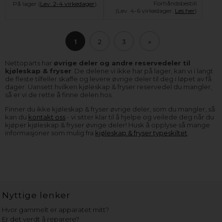
Forhåndsbestill
På lager (
Lev. 2-4 virkedager
).
(Lev. 4-6 virkedager.
Les her
)
1
2
3
»
Nettoparts har
øvrige deler og andre reservedeler til
kjøleskap & fryser
. De delene vi ikke har på lager, kan vi i langt
de fleste tilfeller skaffe og levere øvrige deler til deg i løpet av få
dager. Uansett hvilken kjøleskap & fryser reservedel du mangler,
så er vi de rette å finne delen hos.
Finner du ikke kjøleskap & fryser øvrige deler, som du mangler, så
kan du
kontakt oss
- vi sitter klar til å hjelpe og veilede deg når du
kjøper kjøleskap & fryser øvrige deler! Husk å opplyse så mange
informasjoner som mulig fra
kjøleskap & fryser typeskiltet
.
Nyttige lenker
Hvor gammelt er apparatet mitt?
Er det verdt å reparere?