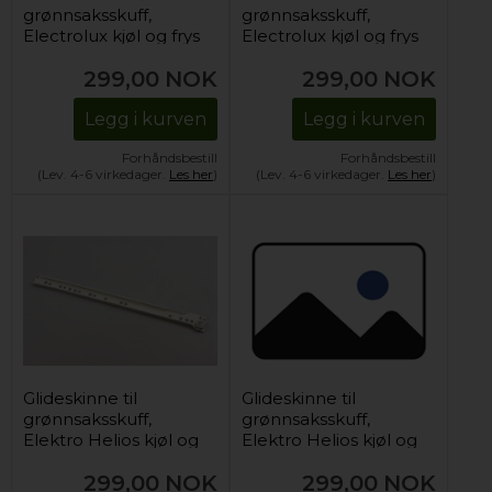
grønnsaksskuff,
grønnsaksskuff,
Electrolux kjøl og frys
Electrolux kjøl og frys
(høyre)
(venstre)
299,00
NOK
299,00
NOK
Legg i kurven
Legg i kurven
Forhåndsbestill
Forhåndsbestill
(Lev. 4-6 virkedager.
Les her
)
(Lev. 4-6 virkedager.
Les her
)
Glideskinne til
Glideskinne til
grønnsaksskuff,
grønnsaksskuff,
Elektro Helios kjøl og
Elektro Helios kjøl og
frys (høyre)
frys (venstre)
299,00
NOK
299,00
NOK