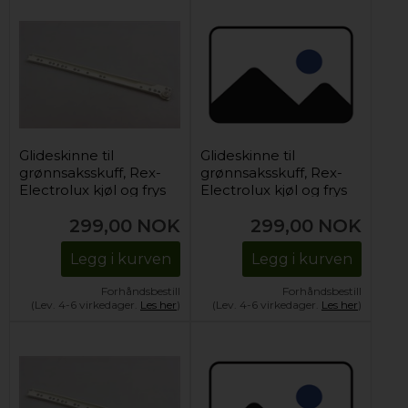
Glideskinne til
Glideskinne til
grønnsaksskuff, Rex-
grønnsaksskuff, Rex-
Electrolux kjøl og frys
Electrolux kjøl og frys
(høyre)
(venstre)
299,00
NOK
299,00
NOK
Legg i kurven
Legg i kurven
Forhåndsbestill
Forhåndsbestill
(Lev. 4-6 virkedager.
Les her
)
(Lev. 4-6 virkedager.
Les her
)