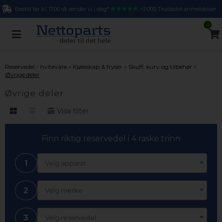
Bestill før kl. 17.00 så sender vi i dag*
>2.000 Trustpilot anmeldelser
0
»
»
»
Reservedel - hvitevare
Kjøleskap & fryser
Skuff, kurv og tilbehør
Øvrige deler
Øvrige deler
Visa filter
Finn riktig reservedel i 4 raske trinn
1
Velg apparat
2
Velg merke
3
Velg reservedel