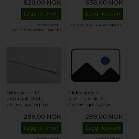
820,00
NOK
638,00
NOK
Legg i kurven
Legg i kurven
Forhåndsbestill
På lager (
Lev. 2-4 virkedager
).
(Lev. 4-6 virkedager.
Les her
)
Glideskinne til
Glideskinne til
grønnsaksskuff,
grønnsaksskuff,
Zanker kjøl og frys
Zanker kjøl og frys
(høyre)
(venstre)
299,00
NOK
299,00
NOK
Legg i kurven
Legg i kurven
Forhåndsbestill
Forhåndsbestill