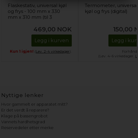
Flaskestativ, universal kjøl
Termometer, universal
og frys - 100 mm x 330
kjøl og frys (digital)
mm x 310 mm (til 3
flasker)
469,00
NOK
150,00
Legg i kurven
Legg i kur
Kun 1 igjen!
(
Lev. 2-4 virkedager
).
Forhånds
(Lev. 4-6 virkedager.
L
Nyttige lenker
Hvor gammelt er apparatet mitt?
Er det verdt å reparere?
Klage på bassengrobot
Vannets hardhetsgrad
Reservedeler etter merke