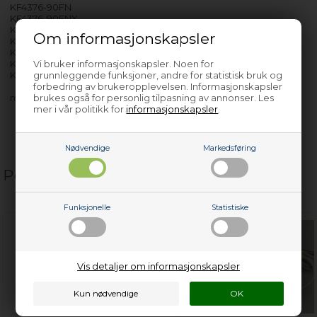
KF4376-90FN
KF4376-90FNX
KC663750FNX
Om informasjonskapsler
KF6376-90FN
KF6376-90FNX
KF6406-90FN
Vi bruker informasjonskapsler. Noen for
KF6406-90FNX
grunnleggende funksjoner, andre for statistisk bruk og
forbedring av brukeropplevelsen. Informasjonskapsler
med flere…
brukes også for personlig tilpasning av annonser. Les
mer i vår politikk for
informasjonskapsler
.
Nødvendige
Markedsføring
Populære relaterte produkter
Funksjonelle
Statistiske
Vis detaljer om informasjonskapsler