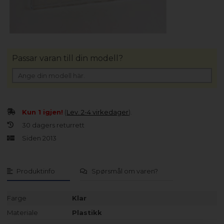
Passar varan till din modell?
Kun 1 igjen!
(
Lev. 2-4 virkedager
).
30 dagers returrett
Siden 2013
Produktinfo
Spørsmål om varen?
Farge
Klar
Materiale
Plastikk