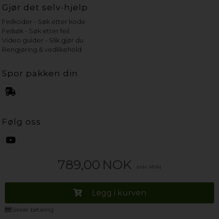
Gjør det selv-hjelp
Feilkoder - Søk etter kode
Feilsøk - Søk etter feil
Video guider - Slik gjør du
Rengjøring & vedlikehold
Spor pakken din
Følg oss
789,00
NOK
(inkl. MVA)
Legg i kurven
Sikker betaling