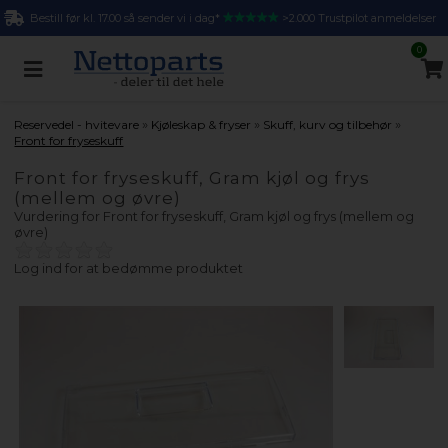
Bestill før kl. 17.00 så sender vi i dag*
>2.000 Trustpilot anmeldelser
0
»
»
»
Reservedel - hvitevare
Kjøleskap & fryser
Skuff, kurv og tilbehør
Front for fryseskuff
Front for fryseskuff, Gram kjøl og frys
(mellem og øvre)
Vurdering for
Front for fryseskuff, Gram kjøl og frys (mellem og
øvre)
Log ind for at bedømme produktet