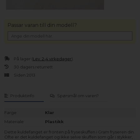
Passar varan till din modell?
På lager (
Lev. 2-4 virkedager
).
30 dagers returrett
Siden 2013
Produktinfo
Spørsmål om varen?
Farge
Klar
Materiale
Plastikk
Dette kuldefanget er fronten på fryseskuffen i Gram fryseren din.
Ofte er det kuldefanget og ikke selve skuffen som går i stykker,