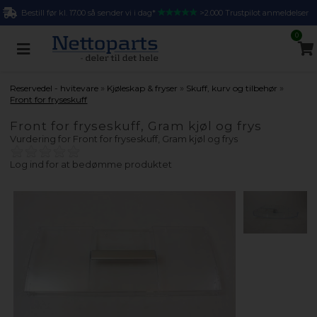
Bestill før kl. 17.00 så sender vi i dag*
>2.000 Trustpilot anmeldelser
0
»
»
»
Reservedel - hvitevare
Kjøleskap & fryser
Skuff, kurv og tilbehør
Front for fryseskuff
Front for fryseskuff, Gram kjøl og frys
Vurdering for
Front for fryseskuff, Gram kjøl og frys
Log ind for at bedømme produktet