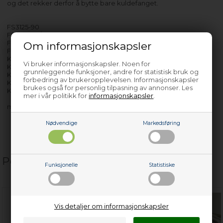
og det rekker derfor å bytte bare kuldefanget.
FS3125-90
FS3125-90/1
FS3185-60
Om informasjonskapsler
FS3185-90
KF3255-60
Vi bruker informasjonskapsler. Noen for
KF3255-90
grunnleggende funksjoner, andre for statistisk bruk og
KF3295-60
forbedring av brukeropplevelsen. Informasjonskapsler
KF3295-90
brukes også for personlig tilpasning av annonser. Les
KF3295-90X
mer i vår politikk for
informasjonskapsler
.
med flere…
Nødvendige
Markedsføring
Populære relaterte produkter
Funksjonelle
Statistiske
Vis detaljer om informasjonskapsler