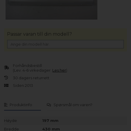
Passar varan till din modell?
Forhåndsbestill
(Lev. 4-6 virkedager.
Les her
)
30 dagers returrett
Siden 2013
Produktinfo
Spørsmål om varen?
Høyde
197 mm
Bredde
430 mm