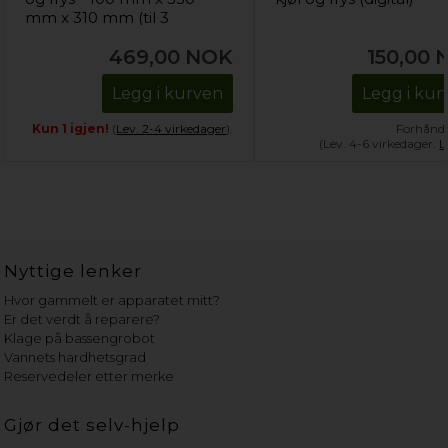
mm x 310 mm (til 3
flasker)
469,00
NOK
150,00
Legg i kurven
Legg i kur
Kun 1 igjen!
(
Lev. 2-4 virkedager
).
Forhånds
(Lev. 4-6 virkedager.
L
Nyttige lenker
Hvor gammelt er apparatet mitt?
Er det verdt å reparere?
Klage på bassengrobot
Vannets hardhetsgrad
Reservedeler etter merke
Gjør det selv-hjelp