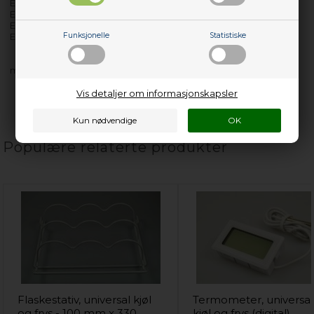
EBM18110TEX - 859990777760
EBM18110TEX - 859990777760
EBM18110TEX - 859990777760
EBM18110TEX - 859990777760
Funksjonelle
Statistiske
med flere…
Vis detaljer om informasjonskapsler
Populære relaterte produkter
Flaskestativ, universal kjøl
Termometer, universal
og frys - 100 mm x 330
kjøl og frys (digital)