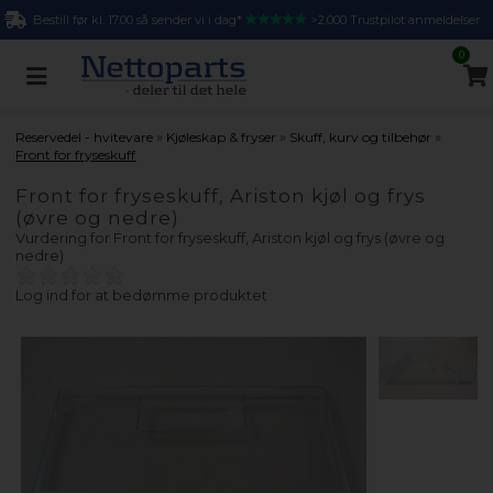
Bestill før kl. 17.00 så sender vi i dag*
>2.000 Trustpilot anmeldelser
0
»
»
»
Reservedel - hvitevare
Kjøleskap & fryser
Skuff, kurv og tilbehør
Front for fryseskuff
Front for fryseskuff, Ariston kjøl og frys
(øvre og nedre)
Vurdering for
Front for fryseskuff, Ariston kjøl og frys (øvre og
nedre)
Log ind for at bedømme produktet