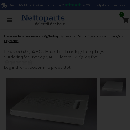
Bestill før kl. 17.00 så sender vi i dag*
>2.000 Trustpilot anmeldelser
0
»
»
»
Reservedel - hvitevare
Kjøleskap & fryser
Dør til fryseboks & tilbehør
Frysedør
Frysedør, AEG-Electrolux kjøl og frys
Vurdering for
Frysedør, AEG-Electrolux kjøl og frys
Log ind for at bedømme produktet