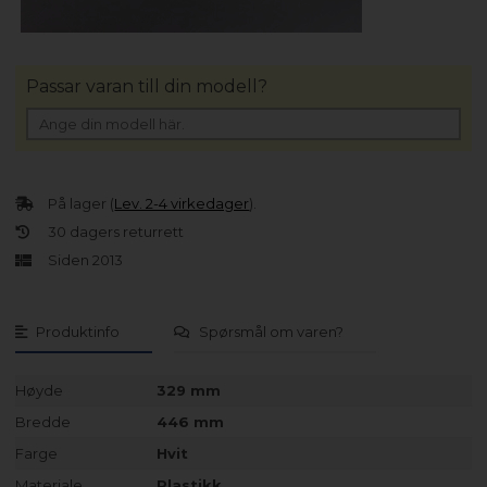
Passar varan till din modell?
På lager (
Lev. 2-4 virkedager
).
30 dagers returrett
Siden 2013
Produktinfo
Spørsmål om varen?
Høyde
329 mm
Bredde
446 mm
Farge
Hvit
Materiale
Plastikk