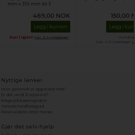
mm x 310 mm (til 3
flasker)
469,00
NOK
150,00
Legg i kurven
Legg i kur
Kun 1 igjen!
(
Lev. 2-4 virkedager
).
Forhånds
(Lev. 4-6 virkedager.
L
Nyttige lenker
Hvor gammelt er apparatet mitt?
Er det verdt å reparere?
Klage på bassengrobot
Vannets hardhetsgrad
Reservedeler etter merke
Gjør det selv-hjelp