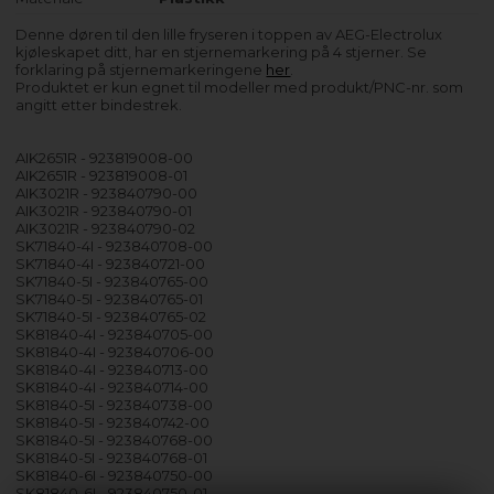
Denne døren til den lille fryseren i toppen av AEG-Electrolux
kjøleskapet ditt, har en stjernemarkering på 4 stjerner. Se
forklaring på stjernemarkeringene
her
.
Produktet er kun egnet til modeller med produkt/PNC-nr. som
angitt etter bindestrek.
AIK2651R - 923819008-00
AIK2651R - 923819008-01
AIK3021R - 923840790-00
AIK3021R - 923840790-01
AIK3021R - 923840790-02
SK71840-4I - 923840708-00
SK71840-4I - 923840721-00
SK71840-5I - 923840765-00
SK71840-5I - 923840765-01
SK71840-5I - 923840765-02
SK81840-4I - 923840705-00
SK81840-4I - 923840706-00
SK81840-4I - 923840713-00
SK81840-4I - 923840714-00
SK81840-5I - 923840738-00
SK81840-5I - 923840742-00
SK81840-5I - 923840768-00
SK81840-5I - 923840768-01
SK81840-6I - 923840750-00
SK81840-6I - 923840750-01