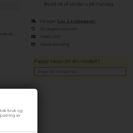
Bestill nå så sender vi på mandag
På lager (
Lev. 2-4 virkedager
).
30 dagers returrett
estrek.
Siden 2013
Sikker betaling
Passar varan till din modell?
tisk bruk og
lpasning av