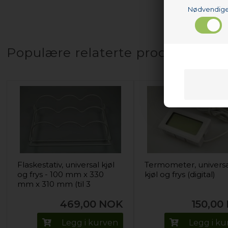
Nødvendig
Populære relaterte produkter
Flaskestativ, universal kjøl
Termometer, univers
og frys - 100 mm x 330
kjøl og frys (digital)
mm x 310 mm (til 3
flasker)
469,00
NOK
150,00
Legg i kurven
Legg i k