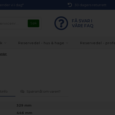
 sender vi i dag*
30 dagers returrett
FÅ SVAR I
VÅRE FAQ
kk
Reservedel - hus & hage
Reservedel - prof
sedør
tinfo
Spørsmål om varen?
329 mm
446 mm