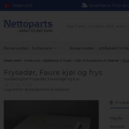
Siden 2013
Bestill før kl. 17.00 så
Reservedel - hvitevare
Reservedel - småelektroni
»
»
»
Reservedel - hvitevare
Kjøleskap & fryser
Dør til fryseboks & tilbehør
Fry
Frysedør, Faure kjøl og frys
Vurdering for
Frysedør, Faure kjøl og frys
Log ind for at bedømme produktet
Produk
Høyde
Bredde