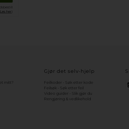
sbestill
.
Les her
)
Gjør det selv-hjelp
S
t mitt?
Feilkoder - Søk etter kode
Feilsøk - Søk etter feil
Video guider - Slik gjør du
Rengjøring & vedlikehold
e