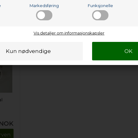
e
Markedsføring
Funksjonelle
Vis detaljer om informasjonskapsler
al
NOK
urven