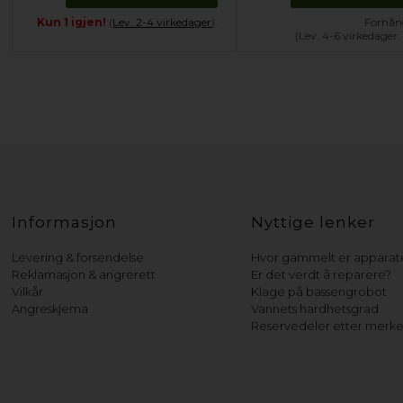
Kun 1 igjen!
(
Lev. 2-4 virkedager
).
Forhånd
(Lev. 4-6 virkedager
Informasjon
Nyttige lenker
Levering & forsendelse
Hvor gammelt er apparate
Reklamasjon & angrerett
Er det verdt å reparere?
Vilkår
Klage på bassengrobot
Angreskjema
Vannets hardhetsgrad
Reservedeler etter merk