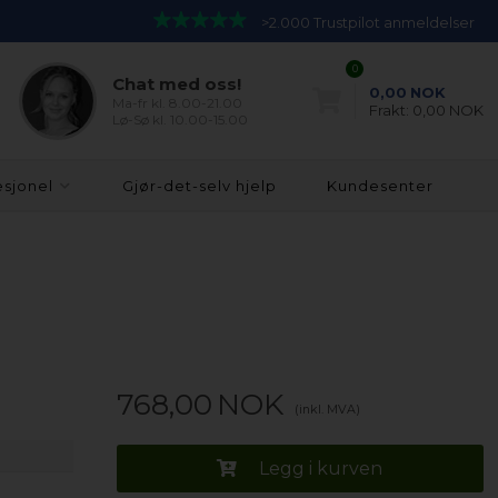
>2.000 Trustpilot anmeldelser
0
Chat med oss!
0,00
NOK
Ma-fr kl. 8.00-21.00
Frakt:
0,00 NOK
Lø-Sø kl. 10.00-15.00
esjonel
Gjør-det-selv hjelp
Kundesenter
768,00
NOK
(inkl. MVA)
Legg i kurven