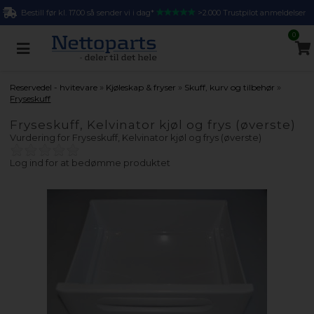
Bestill før kl. 17.00 så sender vi i dag*
>2.000 Trustpilot anmeldelser
0
»
»
»
Reservedel - hvitevare
Kjøleskap & fryser
Skuff, kurv og tilbehør
Fryseskuff
Fryseskuff, Kelvinator kjøl og frys (øverste)
Vurdering for
Fryseskuff, Kelvinator kjøl og frys (øverste)
Log ind for at bedømme produktet