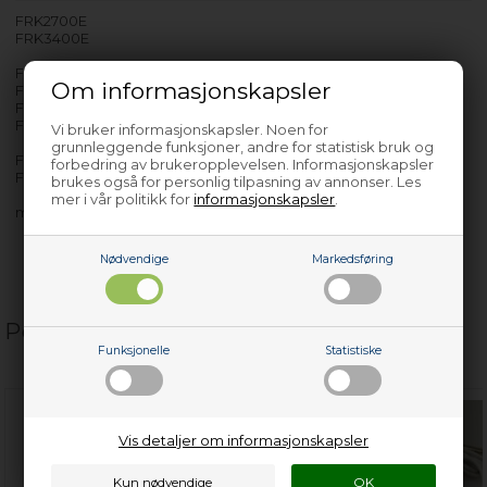
FRK2700E
FRK3400E
FRKA3400
Om informasjonskapsler
FRKA3400B
FRKA3400R
FRKA3400Y
Vi bruker informasjonskapsler. Noen for
grunnleggende funksjoner, andre for statistisk bruk og
FRKB3400E
forbedring av brukeropplevelsen. Informasjonskapsler
FRKB3900E
brukes også for personlig tilpasning av annonser. Les
mer i vår politikk for
informasjonskapsler
.
med flere…
Nødvendige
Markedsføring
Populære relaterte produkter
Funksjonelle
Statistiske
Vis detaljer om informasjonskapsler