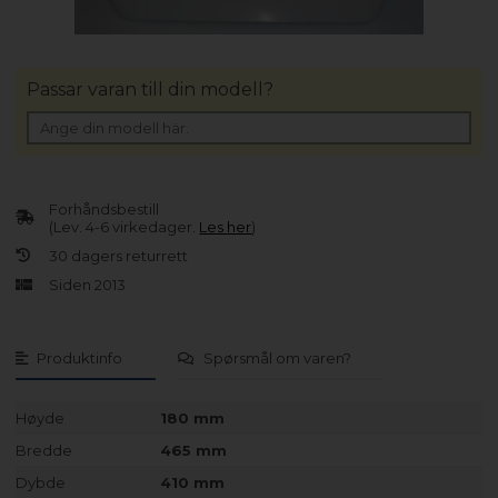
Passar varan till din modell?
Forhåndsbestill
(Lev. 4-6 virkedager.
Les her
)
30 dagers returrett
Siden 2013
Produktinfo
Spørsmål om varen?
Høyde
180 mm
Bredde
465 mm
Dybde
410 mm