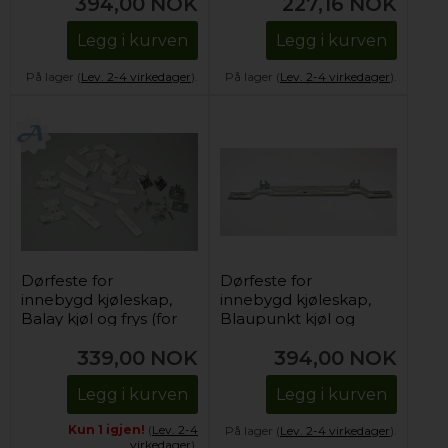
394,00
NOK
227,16
NOK
Legg i kurven
Legg i kurven
På lager (
Lev. 2-4 virkedager
).
På lager (
Lev. 2-4 virkedager
).
Dørfeste for
Dørfeste for
innebygd kjøleskap,
innebygd kjøleskap,
Balay kjøl og frys (for
Blaupunkt kjøl og
montering)
frys (1 stk)
339,00
NOK
394,00
NOK
Legg i kurven
Legg i kurven
Kun 1 igjen!
(
Lev. 2-4
På lager (
Lev. 2-4 virkedager
).
virkedager
).