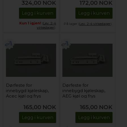
324,00
NOK
172,00
NOK
Legg i kurven
Legg i kurven
Kun 1 igjen!
(
Lev. 2-4
På lager (
Lev. 2-4 virkedager
).
virkedager
).
Dørfeste for
Dørfeste for
innebygd kjøleskap,
innebygd kjøleskap,
Acec kjøl og frys
AEG kjøl og frys
165,00
NOK
165,00
NOK
Legg i kurven
Legg i kurven