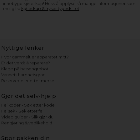
innebygd kjøleskap! Husk å opplyse så mange informasjoner som
mulig fra
kjøleskap & fryser typeskiltet
.
Nyttige lenker
Hvor gammelt er apparatet mitt?
Er det verdt å reparere?
Klage på bassengrobot
Vannets hardhetsgrad
Reservedeler etter merke
Gjør det selv-hjelp
Feilkoder - Søk etter kode
Feilsøk - Søk etter feil
Video guider - Slik gjør du
Rengjøring & vedlikehold
Spor pakken din