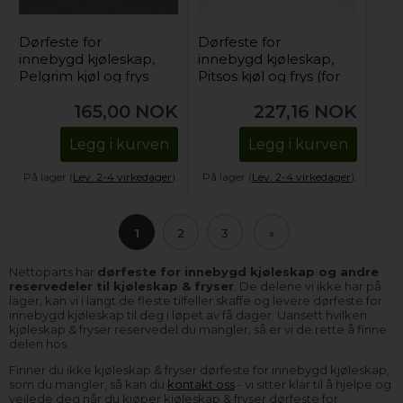
Dørfeste for
Dørfeste for
innebygd kjøleskap,
innebygd kjøleskap,
Pelgrim kjøl og frys
Pitsos kjøl og frys (for
montering)
165,00
NOK
227,16
NOK
Legg i kurven
Legg i kurven
På lager (
Lev. 2-4 virkedager
).
På lager (
Lev. 2-4 virkedager
).
1
2
3
»
Nettoparts har
dørfeste for innebygd kjøleskap og andre
reservedeler til kjøleskap & fryser
. De delene vi ikke har på
lager, kan vi i langt de fleste tilfeller skaffe og levere dørfeste for
innebygd kjøleskap til deg i løpet av få dager. Uansett hvilken
kjøleskap & fryser reservedel du mangler, så er vi de rette å finne
delen hos.
Finner du ikke kjøleskap & fryser dørfeste for innebygd kjøleskap,
som du mangler, så kan du
kontakt oss
- vi sitter klar til å hjelpe og
veilede deg når du kjøper kjøleskap & fryser dørfeste for