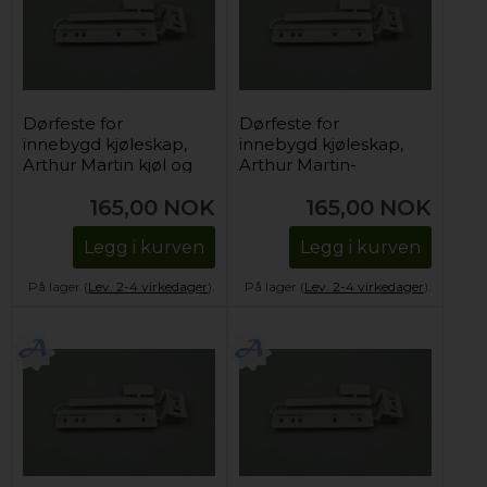
Dørfeste for
Dørfeste for
innebygd kjøleskap,
innebygd kjøleskap,
Arthur Martin kjøl og
Arthur Martin-
frys
Electrolux kjøl og frys
165,00
NOK
165,00
NOK
Legg i kurven
Legg i kurven
På lager (
Lev. 2-4 virkedager
).
På lager (
Lev. 2-4 virkedager
).