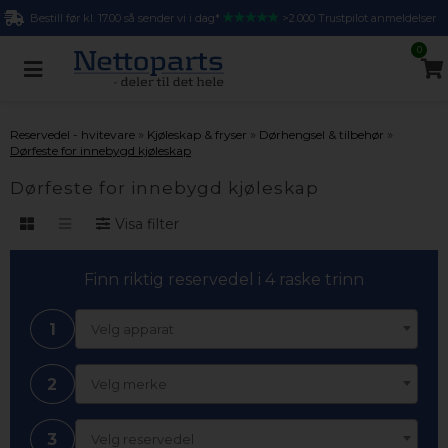
Bestill før kl. 17.00 så sender vi i dag*
>2.000 Trustpilot anmeldelser
0
»
»
»
Reservedel - hvitevare
Kjøleskap & fryser
Dørhengsel & tilbehør
Dørfeste for innebygd kjøleskap
Dørfeste for innebygd kjøleskap
Visa filter
Finn riktig reservedel i 4 raske trinn
1
Velg apparat
2
Velg merke
3
Velg reservedel