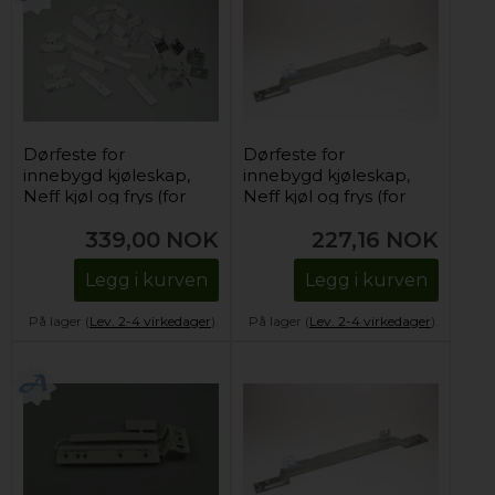
Dørfeste for
Dørfeste for
innebygd kjøleskap,
innebygd kjøleskap,
Neff kjøl og frys (for
Neff kjøl og frys (for
montering)
montering)
339,00
NOK
227,16
NOK
Legg i kurven
Legg i kurven
På lager (
Lev. 2-4 virkedager
).
På lager (
Lev. 2-4 virkedager
).