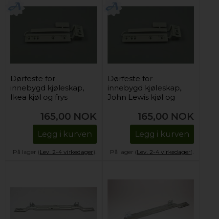
Dørfeste for
Dørfeste for
innebygd kjøleskap,
innebygd kjøleskap,
Ikea kjøl og frys
John Lewis kjøl og
frys
165,00
NOK
165,00
NOK
Legg i kurven
Legg i kurven
På lager (
Lev. 2-4 virkedager
).
På lager (
Lev. 2-4 virkedager
).