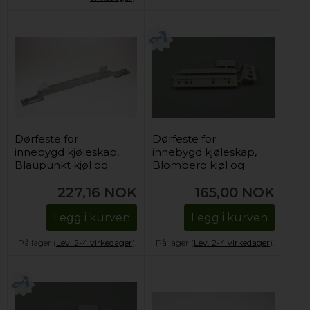
Dørfeste for
Dørfeste for
innebygd kjøleskap,
innebygd kjøleskap,
Blaupunkt kjøl og
Blomberg kjøl og
frys (for montering)
frys
227,16
NOK
165,00
NOK
Legg i kurven
Legg i kurven
På lager (
Lev. 2-4 virkedager
).
På lager (
Lev. 2-4 virkedager
).