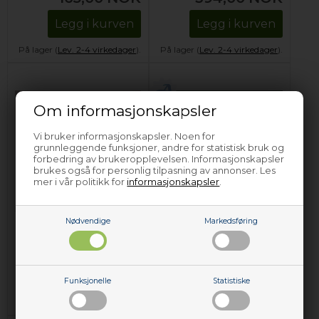
Legg i kurven
Legg i kurven
På lager (
Lev. 2-4 virkedager
).
På lager (
Lev. 2-4 virkedager
).
Om informasjonskapsler
Vi bruker informasjonskapsler. Noen for
grunnleggende funksjoner, andre for statistisk bruk og
forbedring av brukeropplevelsen. Informasjonskapsler
brukes også for personlig tilpasning av annonser. Les
mer i vår politikk for
informasjonskapsler
.
Dørfeste for
Dørfeste for
innebygd kjøleskap,
innebygd kjøleskap,
Constructa kjøl og
Corberó kjøl og frys
Nødvendige
Markedsføring
frys (for montering)
227,16
NOK
165,00
NOK
Legg i kurven
Legg i kurven
Funksjonelle
Statistiske
På lager (
Lev. 2-4 virkedager
).
På lager (
Lev. 2-4 virkedager
).