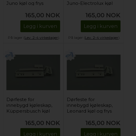
Juno kjøl og frys
Juno-Electrolux kjøl
og frys
165,00
NOK
165,00
NOK
Legg i kurven
Legg i kurven
På lager (
Lev. 2-4 virkedager
).
På lager (
Lev. 2-4 virkedager
).
Dørfeste for
Dørfeste for
innebygd kjøleskap,
innebygd kjøleskap,
Küppersbusch kjøl
Leonard kjøl og frys
og frys
165,00
NOK
165,00
NOK
Legg i kurven
Legg i kurven