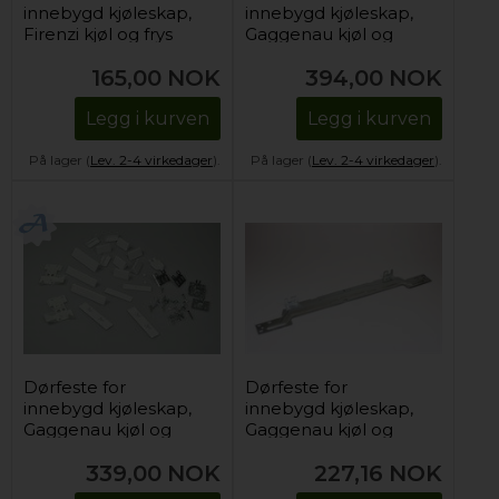
innebygd kjøleskap,
innebygd kjøleskap,
Firenzi kjøl og frys
Gaggenau kjøl og
frys (1 stk)
165,00
NOK
394,00
NOK
Legg i kurven
Legg i kurven
På lager (
Lev. 2-4 virkedager
).
På lager (
Lev. 2-4 virkedager
).
Dørfeste for
Dørfeste for
innebygd kjøleskap,
innebygd kjøleskap,
Gaggenau kjøl og
Gaggenau kjøl og
frys (for montering)
frys (for montering)
339,00
NOK
227,16
NOK