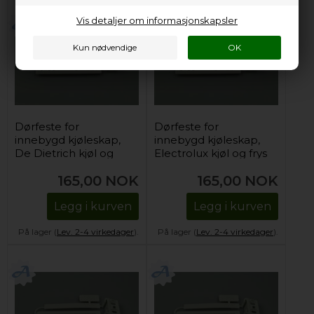
Vis detaljer om informasjonskapsler
Dørfeste for
Dørfeste for
innebygd kjøleskap,
innebygd kjøleskap,
De Dietrich kjøl og
Electrolux kjøl og frys
frys
165,00
NOK
165,00
NOK
Legg i kurven
Legg i kurven
På lager (
Lev. 2-4 virkedager
).
På lager (
Lev. 2-4 virkedager
).