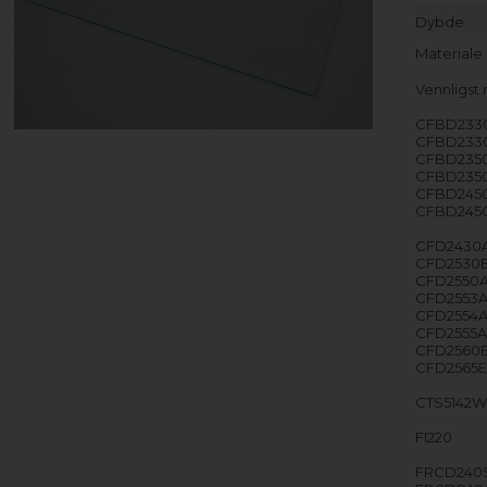
Dybde
Materiale
Vennligst
CFBD233
CFBD233
CFBD235
CFBD235
CFBD245
CFBD245
CFD2430
CFD2530
CFD2550
CFD2553
CFD2554
CFD2555
CFD2560
CFD2565
CTS5142
FI220
FRCD240