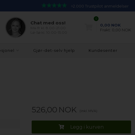
>2.000 Trustpilot anmeldelser
0
Chat med oss!
0,00
NOK
Ma-fr kl. 8.00-21.00
Frakt:
0,00 NOK
Lø-Sø kl. 10.00-15.00
esjonel
Gjør-det-selv hjelp
Kundesenter
526,00
NOK
(inkl. MVA)
Legg i kurven