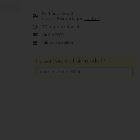
Forhåndsbestill
(Lev. 4-6 virkedager.
Les her
)
30 dagers returrett
Siden 2013
Sikker betaling
Passar varan till din modell?