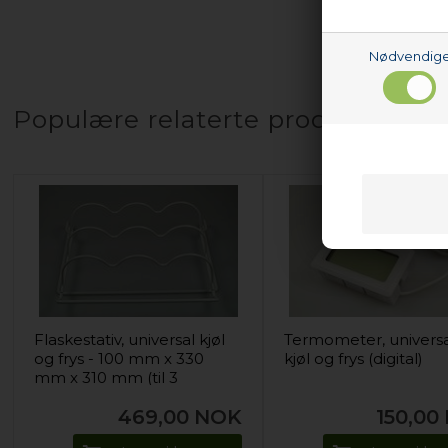
Nødvendig
Populære relaterte produkter
Flaskestativ, universal kjøl
Termometer, univers
og frys - 100 mm x 330
kjøl og frys (digital)
mm x 310 mm (til 3
flasker)
469,00
NOK
150,00