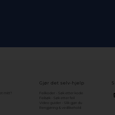
Gjør det selv-hjelp
S
t mitt?
Feilkoder - Søk etter kode
Feilsøk - Søk etter feil
Video guider - Slik gjør du
Rengjøring & vedlikehold
e