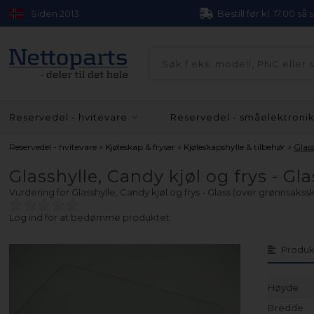
Siden 2013
Bestill før kl. 17.00 så
Reservedel - hvitevare
Reservedel - småelektroni
»
»
»
Reservedel - hvitevare
Kjøleskap & fryser
Kjøleskapshylle & tilbehør
Glass
Glasshylle, Candy kjøl og frys - Gl
Vurdering for
Glasshylle, Candy kjøl og frys - Glass (over grønnsakssk
Log ind for at bedømme produktet
Produk
Høyde
Bredde