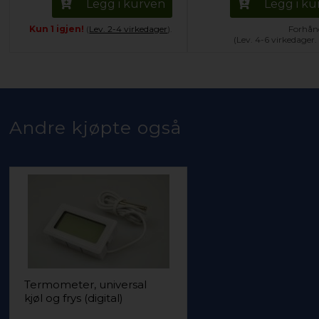
Legg i kurven
Legg i k
Kun 1 igjen!
(
Lev. 2-4 virkedager
).
Forhånd
(Lev. 4-6 virkedager
Andre kjøpte også
Termometer, universal
kjøl og frys (digital)