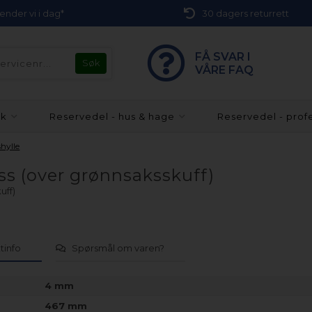
 sender vi i dag*
30 dagers returrett
FÅ SVAR I
VÅRE FAQ
kk
Reservedel - hus & hage
Reservedel - prof
hylle
ass (over grønnsaksskuff)
uff)
tinfo
Spørsmål om varen?
4 mm
467 mm