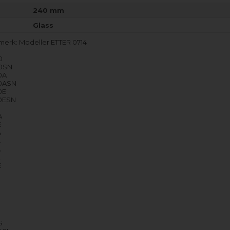
240 mm
Glass
 merk: Modeller ETTER 0714
0
0SN
0A
0ASN
0E
0ESN
A
E
A
A
A
A
E
E
W
S