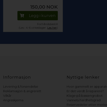
150,00
NOK
Legg i kurven
Forhåndsbestill
(Lev. 4-6 virkedager.
Les her
)
Informasjon
Nyttige lenker
Levering & forsendelse
Hvor gammelt er apparate
Reklamasjon & angrerett
Er det verdt å reparere?
Vilkår
Klage på bassengrobot
Angreskjema
Vannets hardhetsgrad
Reservedeler etter merk