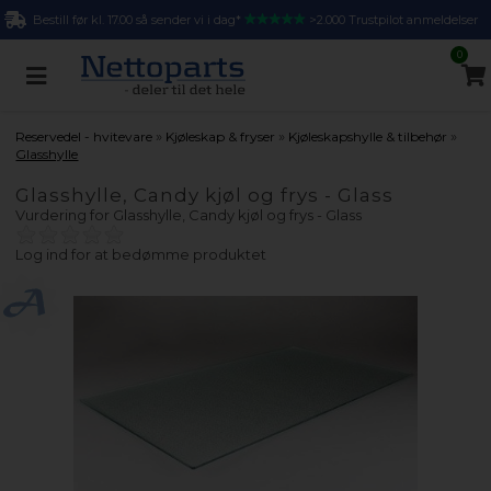
Bestill før kl. 17.00 så sender vi i dag*
>2.000 Trustpilot anmeldelser
0
»
»
»
Reservedel - hvitevare
Kjøleskap & fryser
Kjøleskapshylle & tilbehør
Glasshylle
Glasshylle, Candy kjøl og frys - Glass
Vurdering for
Glasshylle, Candy kjøl og frys - Glass
Log ind for at bedømme produktet