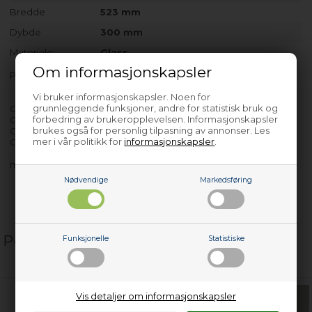
Bredde
523 mm
Dybde
300 mm
Materiale
Glass
Om informasjonskapsler
Prisen er for 1 stk.
Vi bruker informasjonskapsler. Noen for
grunnleggende funksjoner, andre for statistisk bruk og
CDNF3675
forbedring av brukeropplevelsen. Informasjonskapsler
CFD340AG
brukes også for personlig tilpasning av annonser. Les
CFD340PLS
mer i vår politikk for
informasjonskapsler
.
CFL3565A
med flere…
Nødvendige
Markedsføring
Populære relaterte produkter
Funksjonelle
Statistiske
Vis detaljer om informasjonskapsler