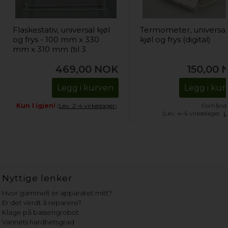
Flaskestativ, universal kjøl
Termometer, universal
og frys - 100 mm x 330
kjøl og frys (digital)
mm x 310 mm (til 3
flasker)
469,00
NOK
150,00
Legg i kurven
Legg i kur
Kun 1 igjen!
(
Lev. 2-4 virkedager
).
Forhånds
(Lev. 4-6 virkedager.
L
Nyttige lenker
Hvor gammelt er apparatet mitt?
Er det verdt å reparere?
Klage på bassengrobot
Vannets hardhetsgrad