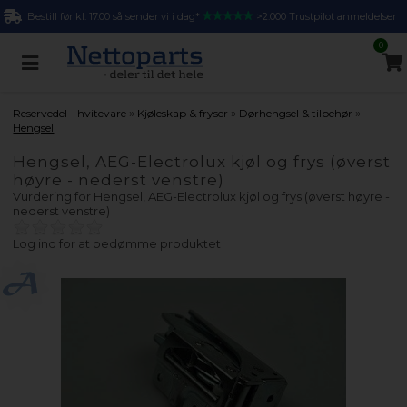
Bestill før kl. 17.00 så sender vi i dag*
>2.000 Trustpilot anmeldelser
0
»
»
»
Reservedel - hvitevare
Kjøleskap & fryser
Dørhengsel & tilbehør
Hengsel
Hengsel, AEG-Electrolux kjøl og frys (øverst
høyre - nederst venstre)
Vurdering for
Hengsel, AEG-Electrolux kjøl og frys (øverst høyre -
nederst venstre)
Log ind for at bedømme produktet