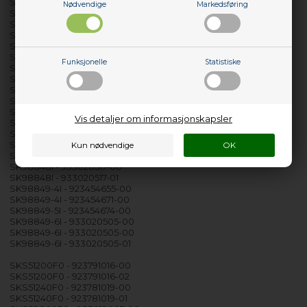
SK98840-5I - 923454665-00
Nødvendige
Markedsføring
SK98840-6I - 933020005-00
SK98840-6I - 933020005-01
SK98840-6I - 933020005-02
SK98840-6I - 933020503-00
SK98840-6I - 933020503-01
Funksjonelle
Statistiske
SK98840-6I - 933020503-02
SK98840-6I - 933020509-00
SK98840-6I - 933020509-01
SK98840-6I - 933020509-02
SK98843-4I - 923454654-00
Vis detaljer om informasjonskapsler
SK98843-5I - 923454659-00
SK98843-6I - 933020504-00
SK98843-6I - 933020504-01
SK98845-4 - 923454631-00
SK98848I - 933020517-00
SK98848I - 933020517-01
SK98849-4I - 923454655-00
SK98849-4I - 923454671-00
SK98849-5I - 923454674-00
SK98849-6I - 933020505-00
SK98849-6I - 933020505-00
SK98849-6I - 933020505-01
SKS51200F0 - 923791016-00
SKS51200F0 - 923791016-02
SKS51240F0 - 923781019-00
SKS51240F0 - 923781019-01