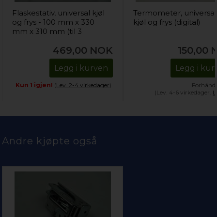
Flaskestativ, universal kjøl
Termometer, universal
og frys - 100 mm x 330
kjøl og frys (digital)
mm x 310 mm (til 3
flasker)
469,00
NOK
150,00
Legg i kurven
Legg i kur
Kun 1 igjen!
(
Lev. 2-4 virkedager
).
Forhånds
(Lev. 4-6 virkedager.
L
Andre kjøpte også