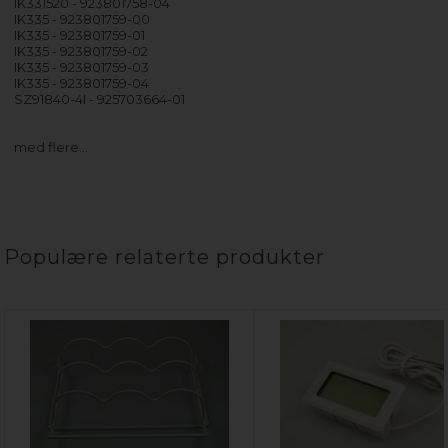
IK331520 - 923801758-04
IK335 - 923801759-00
IK335 - 923801759-01
IK335 - 923801759-02
IK335 - 923801759-03
IK335 - 923801759-04
SZ91840-4I - 925703664-01
med flere…
Populære relaterte produkter