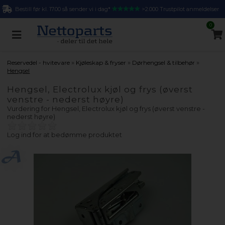
Bestill før kl. 17.00 så sender vi i dag*
>2.000 Trustpilot anmeldelser
0
»
»
»
Reservedel - hvitevare
Kjøleskap & fryser
Dørhengsel & tilbehør
Hengsel
Hengsel, Electrolux kjøl og frys (øverst
venstre - nederst høyre)
Vurdering for
Hengsel, Electrolux kjøl og frys (øverst venstre -
nederst høyre)
Log ind for at bedømme produktet