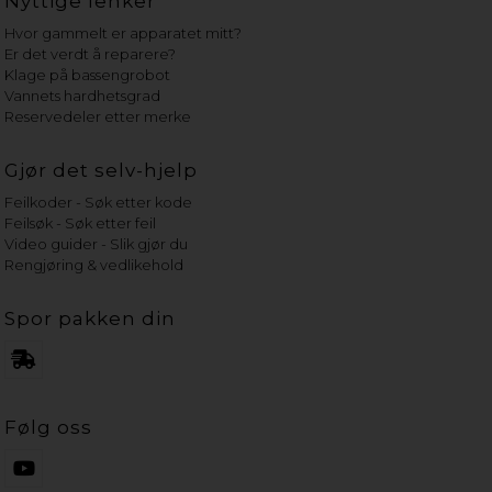
Nyttige lenker
Hvor gammelt er apparatet mitt?
Er det verdt å reparere?
Klage på bassengrobot
Vannets hardhetsgrad
Reservedeler etter merke
Gjør det selv-hjelp
Feilkoder - Søk etter kode
Feilsøk - Søk etter feil
Video guider - Slik gjør du
Rengjøring & vedlikehold
Spor pakken din
Følg oss