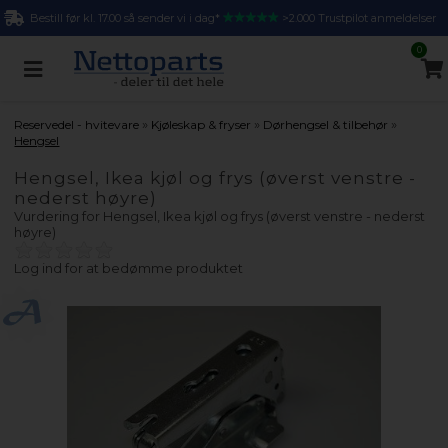
Bestill før kl. 17.00 så sender vi i dag*
>2.000 Trustpilot anmeldelser
0
»
»
»
Reservedel - hvitevare
Kjøleskap & fryser
Dørhengsel & tilbehør
Hengsel
Hengsel, Ikea kjøl og frys (øverst venstre -
nederst høyre)
Vurdering for
Hengsel, Ikea kjøl og frys (øverst venstre - nederst
høyre)
Log ind for at bedømme produktet