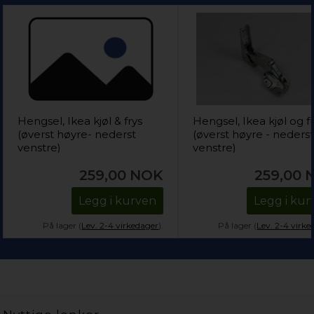
Hengsel, Ikea kjøl & frys
Hengsel, Ikea kjøl og f
(øverst høyre- nederst
(øverst høyre - neders
venstre)
venstre)
259,00
NOK
259,00
Legg i kurven
Legg i kur
På lager (
Lev. 2-4 virkedager
).
På lager (
Lev. 2-4 virke