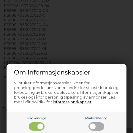
FSC136 - 933024026-02
FSC136 - 933024026-04
FSF98 - 933027020-00
FSF98 - 933027020-01
FSF98 - 933027020-02
FSF98 - 933027020-04
FSF98 - 933027021-00
FSF98 - 933027021-01
FSF98 - 933027021-02
FSF98 - 933027022-00
FSF98 - 933027022-01
FSF98 - 933027022-02
FSF98 - 933027022-04
HUTTRA - 933025039-00
KALLNAT - 933024036-00
Om informasjonskapsler
med flere…
Vi bruker informasjonskapsler. Noen for
grunnleggende funksjoner, andre for statistisk bruk og
forbedring av brukeropplevelsen. Informasjonskapsler
brukes også for personlig tilpasning av annonser. Les
mer i vår politikk for
informasjonskapsler
.
Populære relaterte produkter
Nødvendige
Markedsføring