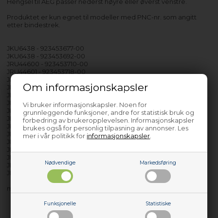
Hengsel til AEG passer nederst høyre eller øverst venstre.
Produktet er kun egnet til modeller med PNC-nr. som angitt
etter bindestrek.
JKU6438 - 923453677-00
JKU6438 - 923453692-00
JRU44600 - 923453710-00
JRU44601 - 923453718-00
JKU6038 - 923734670-00
Om informasjonskapsler
JKU6038 - 923734683-00
JRU40600 - 923734699-00
JRU40601 - 923734706-00
Vi bruker informasjonskapsler. Noen for
JRU40602 - 933024014-01
grunnleggende funksjoner, andre for statistisk bruk og
JRU40602 - 933024014-02
forbedring av brukeropplevelsen. Informasjonskapsler
JRU40602 - 933024014-03
brukes også for personlig tilpasning av annonser. Les
JRU40602 - 933024014-04
mer i vår politikk for
informasjonskapsler
.
JRU44602 - 933025016-01
JRU44602 - 933025016-02
JRU44602 - 933025016-03
Nødvendige
Markedsføring
JRU44602 - 933025016-04
JRU44602 - 933025016-05
med flere…
Funksjonelle
Statistiske