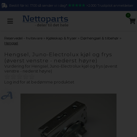
Bestill før kl. 17.00 så sender vi i dag*
>2.000 Trustpilot anmeldelser
0
»
»
»
Reservedel - hvitevare
Kjøleskap & fryser
Dørhengsel & tilbehør
Hengsel
Hengsel, Juno-Electrolux kjøl og frys
(øverst venstre - nederst høyre)
Vurdering for
Hengsel, Juno-Electrolux kjøl og frys (øverst
venstre - nederst høyre)
Log ind for at bedømme produktet