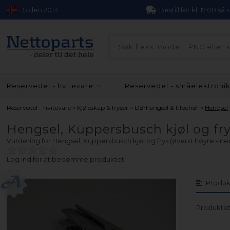
Siden 2013
Bestill før kl. 17.00 så
Reservedel - hvitevare
Reservedel - småelektroni
»
»
»
Reservedel - hvitevare
Kjøleskap & fryser
Dørhengsel & tilbehør
Hengsel
Hengsel, Küppersbusch kjøl og frys
Vurdering for
Hengsel, Küppersbusch kjøl og frys (øverst høyre - ne
Log ind for at bedømme produktet
Produk
Produktet