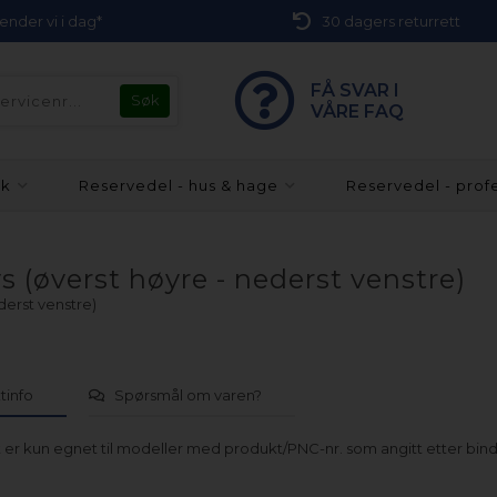
 sender vi i dag*
30 dagers returrett
FÅ SVAR I
VÅRE FAQ
kk
Reservedel - hus & hage
Reservedel - prof
 (øverst høyre - nederst venstre)
derst venstre)
tinfo
Spørsmål om varen?
 er kun egnet til modeller med produkt/PNC-nr. som angitt etter bind