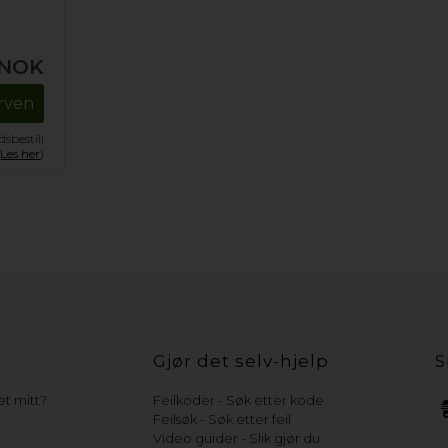
NOK
urven
sbestill
.
Les her
)
Gjør det selv-hjelp
S
t mitt?
Feilkoder - Søk etter kode
Feilsøk - Søk etter feil
Video guider - Slik gjør du