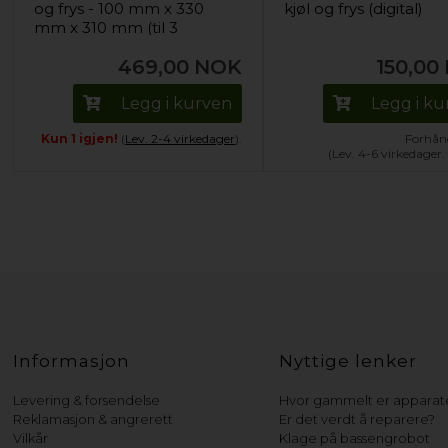
og frys - 100 mm x 330
kjøl og frys (digital)
mm x 310 mm (til 3
flasker)
469,00
NOK
150,00
Legg i kurven
Legg i k
Kun 1 igjen!
(
Lev. 2-4 virkedager
).
Forhånd
(Lev. 4-6 virkedager
Informasjon
Nyttige lenker
Levering & forsendelse
Hvor gammelt er apparate
Reklamasjon & angrerett
Er det verdt å reparere?
Vilkår
Klage på bassengrobot