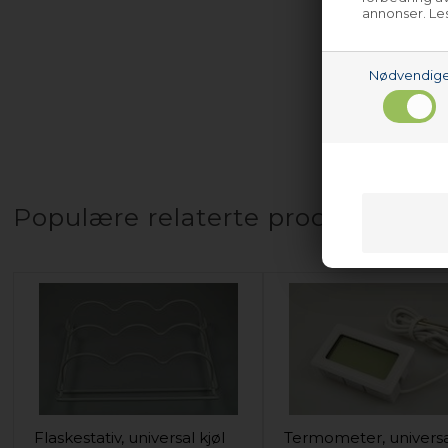
ITE239-1 -
annonser. Les
ITE239-1 -
ITE239-1 -
Nødvendig
med fler
Populære relaterte produkter
Flaskestativ, universal kjøl
Termometer, univers