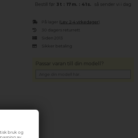
Bestill før
3
t
:
17
m.
:
40
s.
så sender vi i dag
På lager (
Lev. 2-4 virkedager
).
30 dagers returrett
Siden 2013
Sikker betaling
Passar varan till din modell?
tisk bruk og
lpasning av