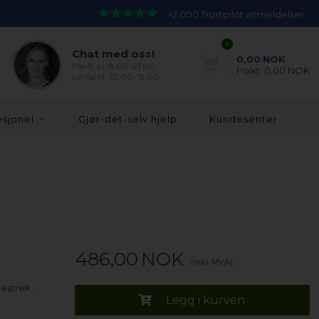
>2.000 Trustpilot anmeldelser
0
Chat med oss!
0,00
NOK
Ma-fr kl. 8.00-21.00
Frakt:
0,00 NOK
Lø-Sø kl. 10.00-15.00
esjonel
Gjør-det-selv hjelp
Kundesenter
486,00
NOK
(inkl. MVA)
estrek.
Legg i kurven