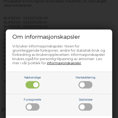
Produktet er kun egnet til modeller med PNC-nr. som angitt
etter bindestrek.
BUFRE1W - 933027036-00
BUFRE1W - 933027036-01
BUFRE1W - 933027036-02
BUFRE2W - 933027061-00
BUFRI1W - 933024040-00
Om informasjonskapsler
BUFRI1W - 933024040-01
BUFRI1W - 933024040-02
Vi bruker informasjonskapsler. Noen for
BUFRI1W - 933024040-03
grunnleggende funksjoner, andre for statistisk bruk og
BUFRI2W - 933024068-00
forbedring av brukeropplevelsen. Informasjonskapsler
BUFRI2W - 933024068-01
brukes også for personlig tilpasning av annonser. Les
BUFWIB1W - 933025043-00
mer i vår politikk for
informasjonskapsler
.
BUFWIB1W - 933025043-01
BUFWIB2W - 933025067-00
Nødvendige
Markedsføring
med flere…
Funksjonelle
Statistiske
Populære relaterte produkter