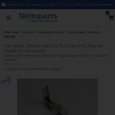
Bestill før kl. 17.00 så sender vi i dag*
>2.000 Trustpilot anmeldelser
0
»
»
»
Reservedel - hvitevare
Kjøleskap & fryser
Dørhengsel & tilbehør
Hengsel
Hengsel, Neue kjøl og frys (øverst høyre -
nederst venstre)
Vurdering for
Hengsel, Neue kjøl og frys (øverst høyre - nederst
venstre)
Log ind for at bedømme produktet