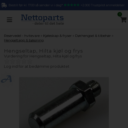
Bestill før kl. 17.00 så sender vi i dag*
>2.000 Trustpilot anmeldelser
0
»
»
»
Reservedel - hvitevare
Kjøleskap & fryser
Dørhengsel & tilbehør
Hengseltapp & bøssning
Hengseltap, Hilta kjøl og frys
Vurdering for
Hengseltap, Hilta kjøl og frys
Log ind for at bedømme produktet