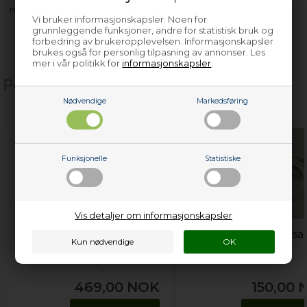
med flere…
Vi bruker informasjonskapsler. Noen for
grunnleggende funksjoner, andre for statistisk bruk og
forbedring av brukeropplevelsen. Informasjonskapsler
brukes også for personlig tilpasning av annonser. Les
mer i vår politikk for
informasjonskapsler
.
Populære relaterte produkter
Nødvendige
Markedsføring
Funksjonelle
Statistiske
Vis detaljer om informasjonskapsler
Flaskestativ, universal kjøl
Termometer, universal
og frys - 100 mm x 330
kjøl og frys (digital)
mm x 310 mm (til 3
flasker)
469,00
NOK
150,00