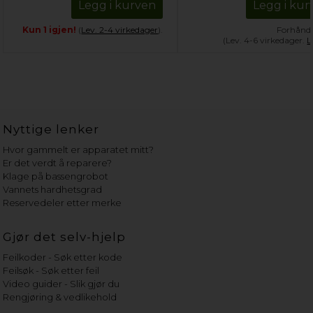
Legg i kurven
Legg i kur
Kun 1 igjen!
(
Lev. 2-4 virkedager
).
Forhånds
(Lev. 4-6 virkedager.
L
Nyttige lenker
Hvor gammelt er apparatet mitt?
Er det verdt å reparere?
Klage på bassengrobot
Vannets hardhetsgrad
Reservedeler etter merke
Gjør det selv-hjelp
Feilkoder - Søk etter kode
Feilsøk - Søk etter feil
Video guider - Slik gjør du
Rengjøring & vedlikehold