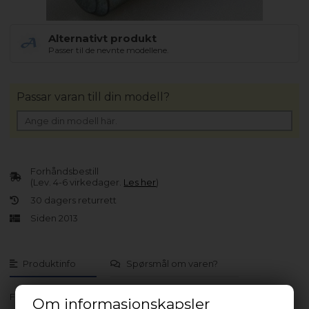
Alternativt produkt
Passer til de nevnte modellene.
Passar varan till din modell?
Forhåndsbestill
(Lev. 4-6 virkedager.
Les her
)
30 dagers returrett
Siden 2013
Produktinfo
Spørsmål om varen?
FREHJP24E
Om informasjonskapsler