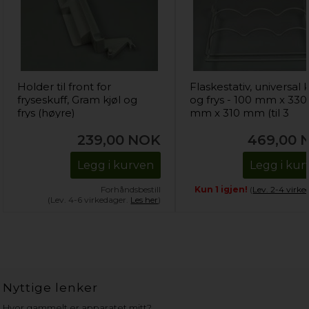
Holder til front for
Flaskestativ, universal k
fryseskuff, Gram kjøl og
og frys - 100 mm x 330
frys (høyre)
mm x 310 mm (til 3
flasker)
239,00
NOK
469,00
Legg i kurven
Legg i kur
Forhåndsbestill
Kun 1 igjen!
(
Lev. 2-4 virke
(Lev. 4-6 virkedager.
Les her
)
Nyttige lenker
Hvor gammelt er apparatet mitt?