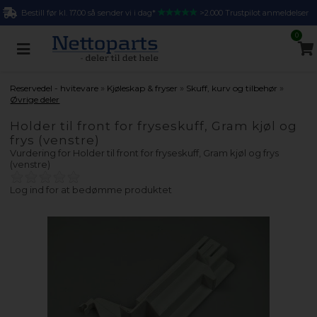
Bestill før kl. 17.00 så sender vi i dag*
>2.000 Trustpilot anmeldelser
0
»
»
»
Reservedel - hvitevare
Kjøleskap & fryser
Skuff, kurv og tilbehør
Øvrige deler
Holder til front for fryseskuff, Gram kjøl og
frys (venstre)
Vurdering for
Holder til front for fryseskuff, Gram kjøl og frys
(venstre)
Log ind for at bedømme produktet