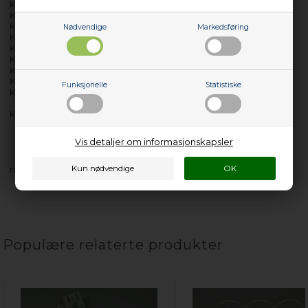
KF295-01RF
KF300-01G
KF300-02G
Nødvendige
Markedsføring
KF300-10
KF300-10RF
KF300-50G
KF302-01G
KF302-02G
Funksjonelle
Statistiske
KF303-10Elm
KFI300-00
Vis detaljer om informasjonskapsler
med flere…
Populære relaterte produkter