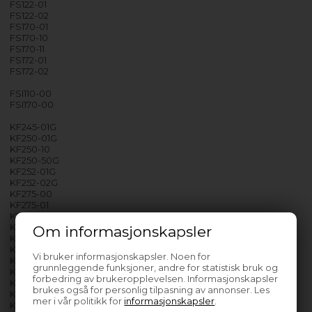
FS122-01
FS122-02
FS170-01
FS170-10
FS170-11
FS172-01
FS172-02
FSI110-00
FSI170-00
KF245-01G
KF250-01G
KF250-10
KF250-50G
KF252-01G
KF252-02G
KF275-00
KF275-01
KF275-02
KF280-50
Om informasjonskapsler
KF280-50RF
KF280-51G
Vi bruker informasjonskapsler. Noen for
KF280-51G RF
grunnleggende funksjoner, andre for statistisk bruk og
KF282-00
forbedring av brukeropplevelsen. Informasjonskapsler
KF282-00RF
brukes også for personlig tilpasning av annonser. Les
KF285-01G
mer i vår politikk for
informasjonskapsler
.
KF285-01G RF