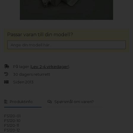
Passar varan till din modell?
På lager (
Lev. 2-4 virkedager
).
30 dagers returrett
Siden 2013
Produktinfo
Spørsmål om varen?
FS120-01
FS120-10
FS120-11
FS120-12