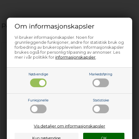
Om informasjonskapsler
Populære relaterte produkter
Vi bruker informasjonskapsler. Noen for
grunnleggende funksjoner, andre for statistisk bruk og
forbedring av brukeropplevelsen. Informasjonskapsler
brukes også for personlig tilpasning av annonser. Les
mer i vår politikk for
informasjonskapsler
.
Nødvendige
Markedsføring
Endestykke til baklist ved
håndtak, Wasco komfyr &
Funksjonelle
Statistiske
stekeovn (høyre)
479,00
NOK
Vis detaljer om informasjonskapsler
Legg i kurven