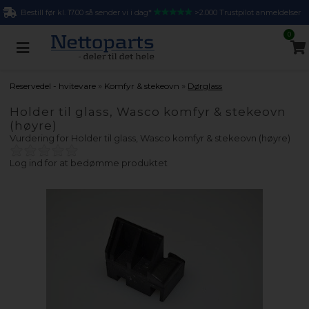
Bestill før kl. 17.00 så sender vi i dag*
>2.000 Trustpilot anmeldelser
0
»
»
Reservedel - hvitevare
Komfyr & stekeovn
Dørglass
Holder til glass, Wasco komfyr & stekeovn
(høyre)
Vurdering for
Holder til glass, Wasco komfyr & stekeovn (høyre)
Log ind for at bedømme produktet