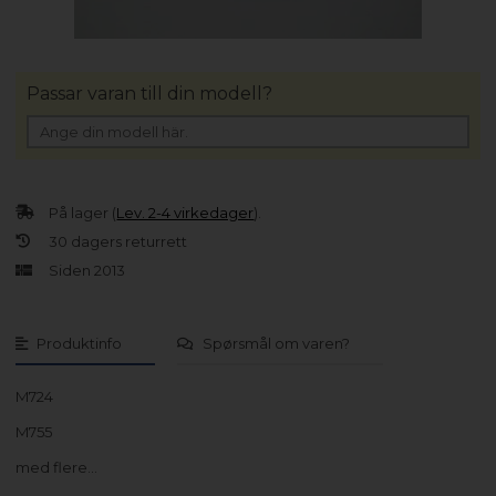
Passar varan till din modell?
På lager (
Lev. 2-4 virkedager
).
30 dagers returrett
Siden 2013
Produktinfo
Spørsmål om varen?
M724
M755
med flere…