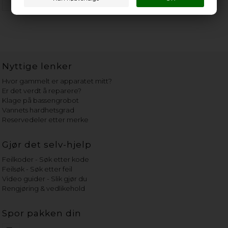
Kun 1 igjen!
(
Lev. 2-4 virkedager
).
Nyttige lenker
Hvor gammelt er apparatet mitt?
Er det verdt å reparere?
Klage på bassengrobot
Vannets hardhetsgrad
Reservedeler etter merke
Gjør det selv-hjelp
Feilkoder - Søk etter kode
Feilsøk - Søk etter feil
Video guider - Slik gjør du
Rengjøring & vedlikehold
Spor pakken din