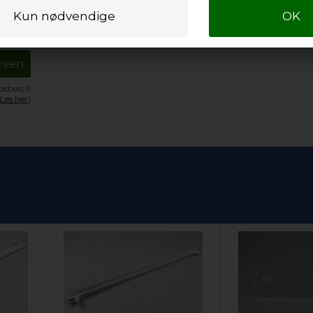
NOK
urven
sbestill
.
Les her
)