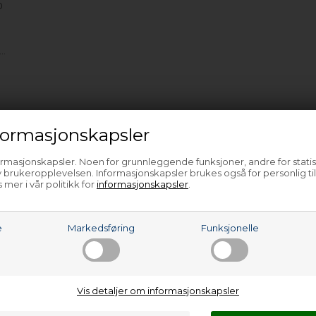
0
e…
ormasjonskapsler
ormasjonskapsler. Noen for grunnleggende funksjoner, andre for statis
 brukeropplevelsen. Informasjonskapsler brukes også for personlig ti
 mer i vår politikk for
informasjonskapsler
.
e
Markedsføring
Funksjonelle
Vis detaljer om informasjonskapsler
al