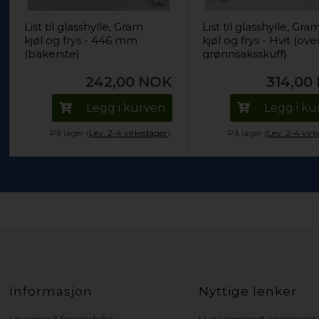
List til glasshylle, Gram
List til glasshylle, Gra
kjøl og frys - 446 mm
kjøl og frys - Hvit (ove
(bakerste)
grønnsaksskuff)
242,00
NOK
314,00
Legg i kurven
Legg i k
På lager (
Lev. 2-4 virkedager
).
På lager (
Lev. 2-4 vir
Informasjon
Nyttige lenker