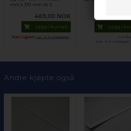
mm x 310 mm (til 3
flasker)
469,00
NOK
150,00
Legg i kurven
Legg i k
Kun 1 igjen!
(
Lev. 2-4 virkedager
).
Forhånd
(Lev. 4-6 virkedager
Andre kjøpte også