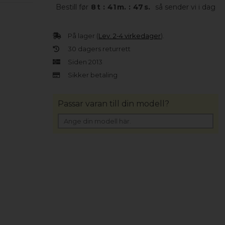
Bestill før
8
t
:
41
m.
:
46
s.
så sender vi i dag
På lager (
Lev. 2-4 virkedager
).
30 dagers returrett
Siden 2013
Sikker betaling
Passar varan till din modell?