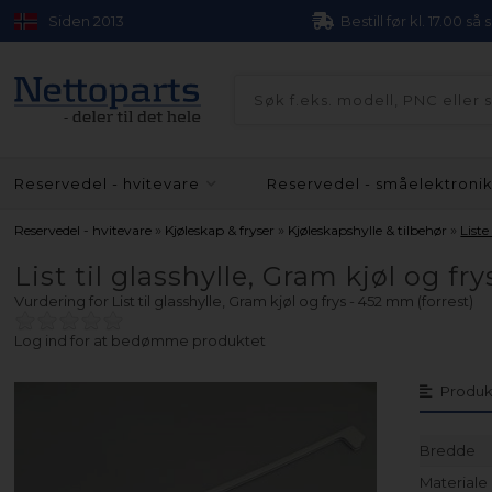
Siden 2013
Bestill før kl. 17.00 så
Reservedel - hvitevare
Reservedel - småelektroni
»
»
»
Reservedel - hvitevare
Kjøleskap & fryser
Kjøleskapshylle & tilbehør
List
List til glasshylle, Gram kjøl og fr
Vurdering for
List til glasshylle, Gram kjøl og frys - 452 mm (forrest)
Log ind for at bedømme produktet
Produk
Bredde
Materiale