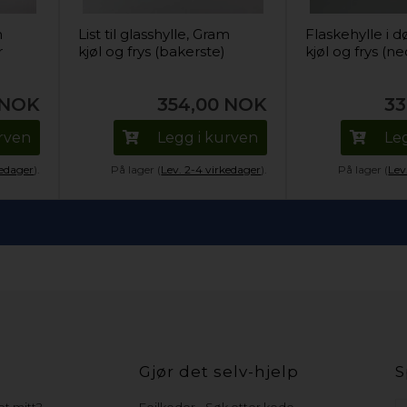
m
List til glasshylle, Gram
Flaskehylle i d
r
kjøl og frys (bakerste)
kjøl og frys (n
NOK
354,00
NOK
33
urven
Legg i kurven
Le
kedager
).
På lager (
Lev. 2-4 virkedager
).
På lager (
Lev
Gjør det selv-hjelp
S