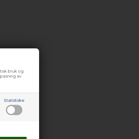
tisk bruk og
lpasning av
Statistiske