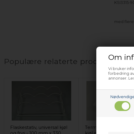
KSI3315-9
med fler
Om inf
Populære relaterte produkter
Vi bruker inf
forbedring av
annonser. Les
Nødvendig
Flaskestativ, universal kjøl
Termometer, univers
og frys - 100 mm x 330
kjøl og frys (digital)