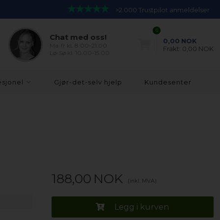
>2.000 Trustpilot anmeldelser
0
Chat med oss!
0,00
NOK
Ma-fr kl. 8.00-21.00
Frakt:
0,00 NOK
Lø-Sø kl. 10.00-15.00
esjonel
Gjør-det-selv hjelp
Kundesenter
188,00
NOK
(inkl. MVA)
Legg i kurven