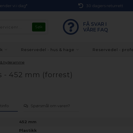
 sender vi i dag*
30 dagers returrett
FÅ SVAR I
VÅRE FAQ
kk
Reservedel - hus & hage
Reservedel - prof
e & hylleramme
ys - 452 mm (forrest)
tinfo
Spørsmål om varen?
452 mm
Plastikk