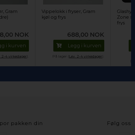
ør, Gram
Vippelokk i fryser, Gram
Glashyl
edre)
kjøl og frys
Zone sk
frys
8,00
NOK
688,00
NOK
gg i kurven
Legg i kurven
. 2-4 virkedager
).
På lager (
Lev. 2-4 virkedager
).
(L
por pakken din
Følg oss