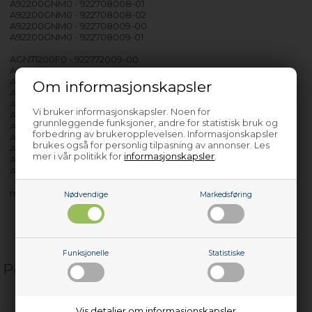
A92200GNM0 - 922708008-01
A92200GNM0 - 922708008-02
A92200GNM0 - 922708009-00
A92200GNM0 - 922708009-01
AGN71200F0 - 922772009-00
AGN71200F0 - 922772009-02
AGN71200F0 - 922772010-00
Om informasjonskapsler
AGN71200F0 - 922772010-02
AGN71800F0 - 922754721-00
Vi bruker informasjonskapsler. Noen for
AGN71800F0 - 922754721-01
grunnleggende funksjoner, andre for statistisk bruk og
AGN71800F0 - 922754721-02
forbedring av brukeropplevelsen. Informasjonskapsler
AGN71800F0 - 922754722-01
brukes også for personlig tilpasning av annonser. Les
AGN71800F0 - 922754722-02
mer i vår politikk for
informasjonskapsler
.
AGN71800S0 - 922744730-01
AGN71800S0 - 922744730-02
med flere…
Nødvendige
Markedsføring
Funksjonelle
Statistiske
Populære relaterte produkter
Vis detaljer om informasjonskapsler