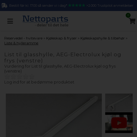
Bestill før kl. 17.00 så sender vi i dag*
>2.000 Trustpilot anmeldelser
0
»
»
»
Reservedel - hvitevare
Kjøleskap & fryser
Kjøleskapshylle & tilbehør
Liste & hylleramme
List til glasshylle, AEG-Electrolux kjøl og
frys (venstre)
Vurdering for
List til glasshylle, AEG-Electrolux kjøl og frys
(venstre)
Log ind for at bedømme produktet