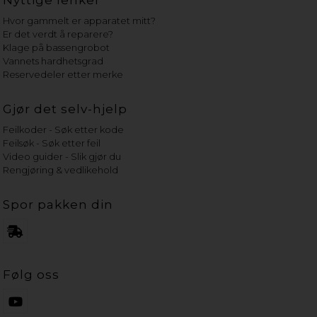
Nyttige lenker
Hvor gammelt er apparatet mitt?
Er det verdt å reparere?
Klage på bassengrobot
Vannets hardhetsgrad
Reservedeler etter merke
Gjør det selv-hjelp
Feilkoder - Søk etter kode
Feilsøk - Søk etter feil
Video guider - Slik gjør du
Rengjøring & vedlikehold
Spor pakken din
Følg oss