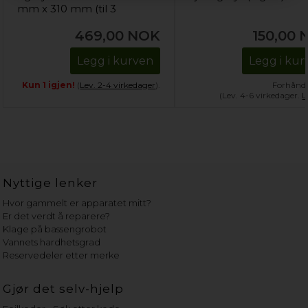
mm x 310 mm (til 3
flasker)
469,00
NOK
150,00
Legg i kurven
Legg i kur
Kun 1 igjen!
(
Lev. 2-4 virkedager
).
Forhånds
(Lev. 4-6 virkedager.
L
Nyttige lenker
Hvor gammelt er apparatet mitt?
Er det verdt å reparere?
Klage på bassengrobot
Vannets hardhetsgrad
Reservedeler etter merke
Gjør det selv-hjelp