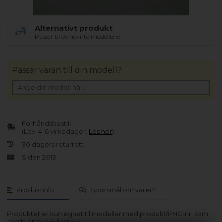
Alternativt produkt
Passer til de nevnte modellene.
Passar varan till din modell?
Forhåndsbestill
(Lev. 4-6 virkedager.
Les her
)
30 dagers returrett
Siden 2013
Produktinfo
Spørsmål om varen?
Produktet er kun egnet til modeller med produkt/PNC-nr. som
angitt etter bindestrek.