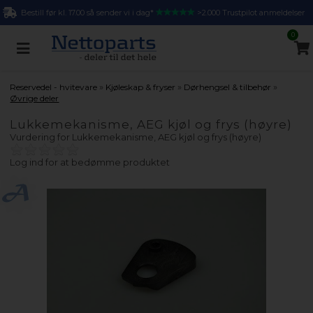
Bestill før kl. 17.00 så sender vi i dag*
>2.000 Trustpilot anmeldelser
0
»
»
»
Reservedel - hvitevare
Kjøleskap & fryser
Dørhengsel & tilbehør
Øvrige deler
Lukkemekanisme, AEG kjøl og frys (høyre)
Vurdering for
Lukkemekanisme, AEG kjøl og frys (høyre)
Log ind for at bedømme produktet