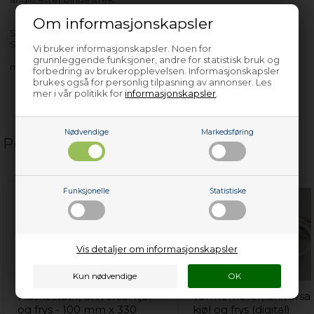
Om informasjonskapsler
S72345-KA - 927718663
S72348-KA - 927718141
Vi bruker informasjonskapsler. Noen for
grunnleggende funksjoner, andre for statistisk bruk og
med flere…
forbedring av brukeropplevelsen. Informasjonskapsler
brukes også for personlig tilpasning av annonser. Les
mer i vår politikk for
informasjonskapsler
.
Nødvendige
Markedsføring
Populære relaterte produkter
Funksjonelle
Statistiske
Vis detaljer om informasjonskapsler
Flaskestativ, universal kjøl
Termometer, universal
og frys - 100 mm x 330
kjøl og frys (digital)