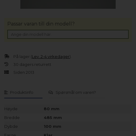
Passar varan till din modell?
På lager (
Lev. 2-4 virkedager
).
30 dagers returrett
Siden 2013
Produktinfo
Spørsmål om varen?
Høyde
80 mm
Bredde
485 mm
Dybde
100 mm
Farge
Klar