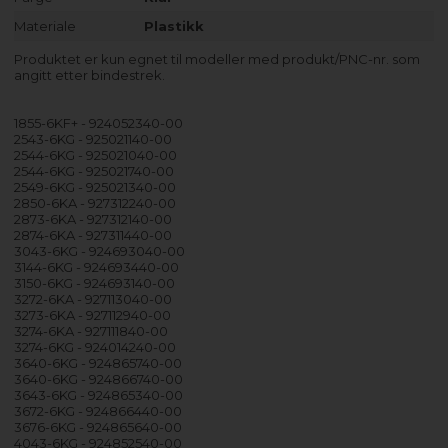
Materiale
Plastikk
Produktet er kun egnet til modeller med produkt/PNC-nr. som
angitt etter bindestrek.
1855-6KF+ - 924052340-00
2543-6KG - 925021140-00
2544-6KG - 925021040-00
2544-6KG - 925021740-00
2549-6KG - 925021340-00
2850-6KA - 927312240-00
2873-6KA - 927312140-00
2874-6KA - 927311440-00
3043-6KG - 924693040-00
3144-6KG - 924693440-00
3150-6KG - 924693140-00
3272-6KA - 927113040-00
3273-6KA - 927112940-00
3274-6KA - 927111840-00
3274-6KG - 924014240-00
3640-6KG - 924865740-00
3640-6KG - 924866740-00
3643-6KG - 924865340-00
3672-6KG - 924866440-00
3676-6KG - 924865640-00
4043-6KG - 924852540-00