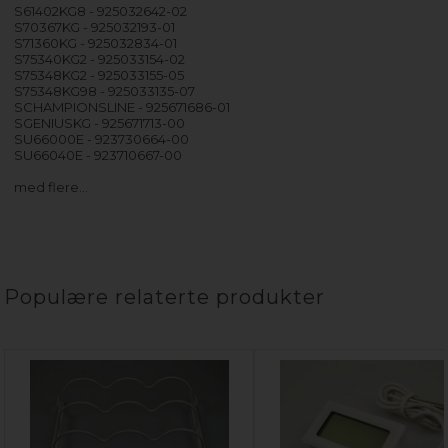
S61402KG8 - 925032642-02
S70367KG - 925032193-01
S71360KG - 925032834-01
S75340KG2 - 925033154-02
S75348KG2 - 925033155-05
S75348KG98 - 925033135-07
SCHAMPIONSLINE - 925671686-01
SGENIUSKG - 925671713-00
SU66000E - 923730664-00
SU66040E - 923710667-00
med flere…
Populære relaterte produkter