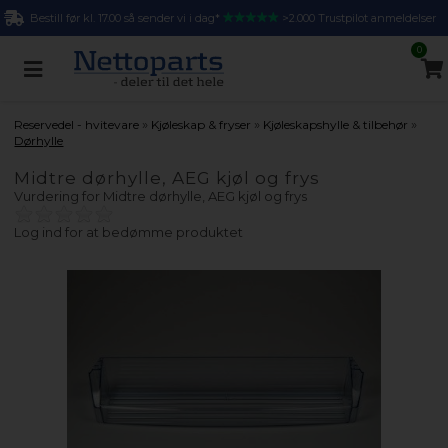
Bestill før kl. 17.00 så sender vi i dag*
>2.000 Trustpilot anmeldelser
0
»
»
»
Reservedel - hvitevare
Kjøleskap & fryser
Kjøleskapshylle & tilbehør
Dørhylle
Midtre dørhylle, AEG kjøl og frys
Vurdering for
Midtre dørhylle, AEG kjøl og frys
Log ind for at bedømme produktet