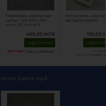
Flaskestativ, universal kjøl
Termometer, universal
og frys - 100 mm x 330
kjøl og frys (digital)
mm x 310 mm (til 3
flasker)
469,00
NOK
150,00
Legg i kurven
Legg i kur
Kun 1 igjen!
(
Lev. 2-4 virkedager
).
Forhånds
(Lev. 4-6 virkedager.
L
Andre kjøpte også