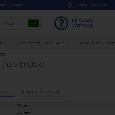
 sender vi i dag*
30 dagers returrett
FÅ SVAR I
VÅRE FAQ
kk
Reservedel - hus & hage
Reservedel - prof
ylle
s (halv bredde)
tinfo
Spørsmål om varen?
40 mm
213 mm