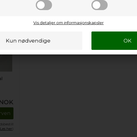
Vis detaljer om informasjonskapsler
al
NOK
urven
sbestill
.
Les her
)