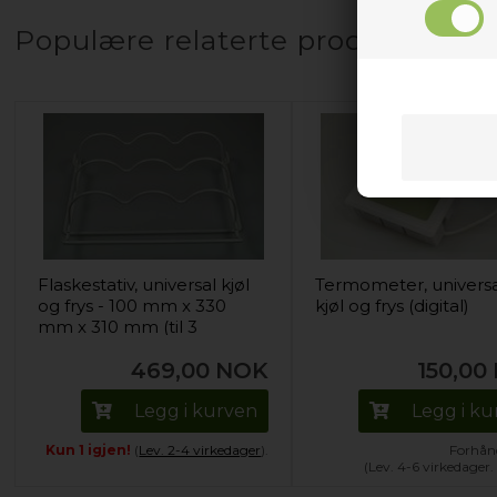
Populære relaterte produkter
Flaskestativ, universal kjøl
Termometer, univers
og frys - 100 mm x 330
kjøl og frys (digital)
mm x 310 mm (til 3
flasker)
469,00
NOK
150,00
Legg i kurven
Legg i k
Kun 1 igjen!
(
Lev. 2-4 virkedager
).
Forhånd
(Lev. 4-6 virkedager