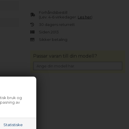
Forhåndsbestill
(Lev. 4-6 virkedager.
Les her
)
30 dagers returrett
Siden 2013
Sikker betaling
Passar varan till din modell?
tisk bruk og
lpasning av
Statistiske