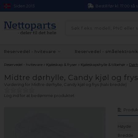
Siden 2013
Bestill før kl. 17.00 så
Reservedel - hvitevare
Reservedel - småelektroni
»
»
»
Reservedel - hvitevare
Kjøleskap & fryser
Kjøleskapshylle & tilbehør
Dørh
Midtre dørhylle, Candy kjøl og fry
Vurdering for
Midtre dørhylle, Candy kjøl og frys (halv bredde)
Log ind for at bedømme produktet
Produk
Høyde
Bredde