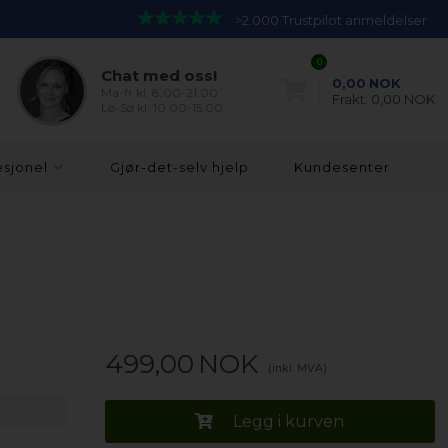
>2.000 Trustpilot anmeldelser
0
Chat med oss!
0,00
NOK
Ma-fr kl. 8.00-21.00
Frakt:
0,00 NOK
Lø-Sø kl. 10.00-15.00
esjonel
Gjør-det-selv hjelp
Kundesenter
499,00
NOK
(inkl. MVA)
Legg i kurven