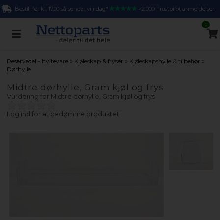
Bestill før kl. 17.00 så sender vi i dag*
>2.000 Trustpilot anmeldelser
0
»
»
»
Reservedel - hvitevare
Kjøleskap & fryser
Kjøleskapshylle & tilbehør
Dørhylle
Midtre dørhylle, Gram kjøl og frys
Vurdering for
Midtre dørhylle, Gram kjøl og frys
Log ind for at bedømme produktet