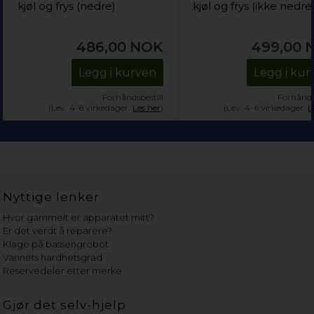
kjøl og frys (nedre)
kjøl og frys (ikke nedre
486,00
NOK
499,00
Legg i kurven
Legg i kur
Forhåndsbestill
Forhånds
(Lev. 4-6 virkedager.
Les her
)
(Lev. 4-6 virkedager.
L
Nyttige lenker
Hvor gammelt er apparatet mitt?
Er det verdt å reparere?
Klage på bassengrobot
Vannets hardhetsgrad
Reservedeler etter merke
Gjør det selv-hjelp