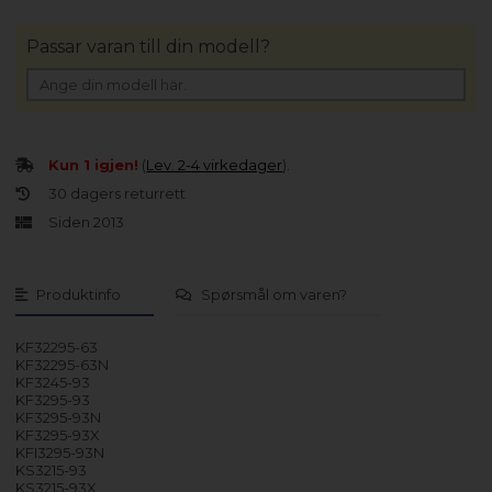
Passar varan till din modell?
Kun 1 igjen!
(
Lev. 2-4 virkedager
).
30 dagers returrett
Siden 2013
Produktinfo
Spørsmål om varen?
KF32295-63
KF32295-63N
KF3245-93
KF3295-93
KF3295-93N
KF3295-93X
KFI3295-93N
KS3215-93
KS3215-93X