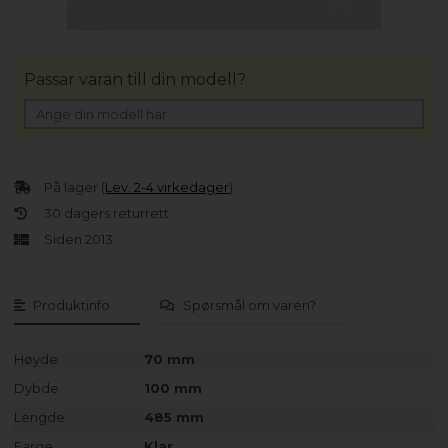
Passar varan till din modell?
På lager (
Lev. 2-4 virkedager
).
30 dagers returrett
Siden 2013
Produktinfo
Spørsmål om varen?
Høyde
70 mm
Dybde
100 mm
Lengde
485 mm
Farge
Klar