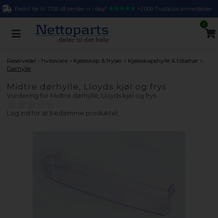
Bestill før kl. 17.00 så sender vi i dag*
>2.000 Trustpilot anmeldelser
0
»
»
»
Reservedel - hvitevare
Kjøleskap & fryser
Kjøleskapshylle & tilbehør
Dørhylle
Midtre dørhylle, Lloyds kjøl og frys
Vurdering for
Midtre dørhylle, Lloyds kjøl og frys
Log ind for at bedømme produktet