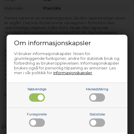
Materiale
Plastikk
Denne varen er en erstatningsvare, da den opprinnelige varen
er utgått. Det kan forekomme variasjoner i forhold til den
opprinnelige utgaven, f.eks. form, farge eller lignende.
Vennligst skriv produktets produkt/PNC-nr., fra hvitevarens
typeskilt, under "Notat" ved bestilling.
Om informasjonskapsler
350/060 - 925022651-00
Vi bruker informasjonskapsler. Noen for
756/180 - 925593527-00
grunnleggende funksjoner, andre for statistisk bruk og
756/180 50215 - 925593527-01
forbedring av brukeropplevelsen. Informasjonskapsler
756/334 - 925592531-00
brukes også for personlig tilpasning av annonser. Les
756/555 - 925941523-00
mer i vår politikk for
informasjonskapsler
.
770/299 - 925941514-00
770/590 - 925593522-00
Nødvendige
Markedsføring
med flere…
Funksjonelle
Statistiske
Populære relaterte produkter