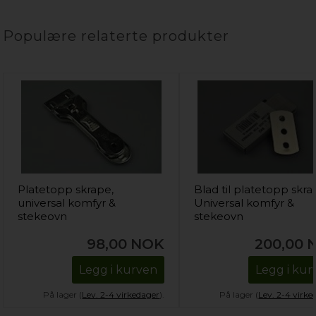
Populære relaterte produkter
Platetopp skrape,
Blad til platetopp skra
universal komfyr &
Universal komfyr &
stekeovn
stekeovn
98,00
NOK
200,00
Legg i kurven
Legg i kur
På lager (
Lev. 2-4 virkedager
).
På lager (
Lev. 2-4 virke