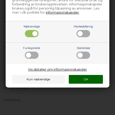
grunnleggende funksjoner, andre for statistisk bruk og
CMG8760S1/15
forbedring av brukeropplevelsen. Informasjonskapsler
CMG8760S1/20
brukes også for personlig tilpasning av annonser. Les
CMG8760S1/21
mer i vår politikk for
informasjonskapsler
.
CMG8760S1/22
CMG8760S1/26
CMG8760S1/35
CMG8760S1/40
Nødvendige
Markedsføring
CMG8760S1/48
CMG8760S1/49
CMG8760S1/53
CMG8760S1/63
CMG8760S1/67
Funksjonelle
Statistiske
CMG8760S1/69
CMG8760S1/73
CMG8760S1/79
CMG8760S1/82
CMG8760S1/83
Vis detaljer om informasjonskapsler
CMG8760S1/84
CMG8760S1/87
CMG8764S1/05
CMG8764S1/15
CMG8764S1/20
med flere…