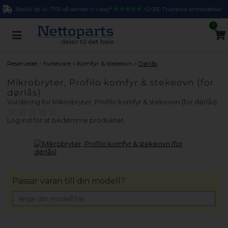
Bestill før kl. 17.00 så sender vi i dag*
>2.000 Trustpilot anmeldelser
0
»
»
Reservedel - hvitevare
Komfyr & stekeovn
Dørlås
Mikrobryter, Profilo komfyr & stekeovn (for
dørlås)
Vurdering for
Mikrobryter, Profilo komfyr & stekeovn (for dørlås)
Log ind for at bedømme produktet
Passar varan till din modell?