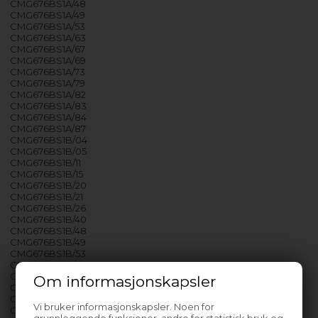
CMG676BS1A/48
CMG676BS1A/49
CMG676BS1A/53
CMG676BS1A/63
CMG676BS1A/67
CMG676BS1A/69
CMG676BS1A/73
CMG676BS1A/79
CMG676BS1A/82
CMG676BS1A/83
CMG676BS1A/84
CMG676BS1A/87
CMG676BS1B/04
CMG676BS1B/05
CMG676BS1B/11
CMG676BS1B/15
CMG676BS1B/20
CMG676BS1B/21
CMG676BS1B/26
CMG676BS1B/40
CMG676BS1B/48
CMG676BS1B/49
CMG676BS1B/53
CMG676BS1B/63
CMG676BS1B/67
Om informasjonskapsler
CMG676BS1B/69
CMG676BS2/01
Vi bruker informasjonskapsler. Noen for
CMG8760S1/05