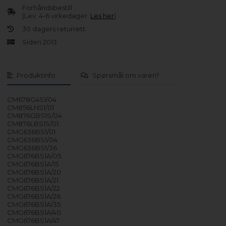
Forhåndsbestill
(Lev. 4-6 virkedager.
Les her
)
30 dagers returrett
Siden 2013
Produktinfo
Spørsmål om varen?
CM678G4S1/04
CM856LNS1/01
CM876GBS1S/04
CM876LBS1S/01
CMG636BS1/01
CMG636BS1/04
CMG636BS1/36
CMG676BS1A/05
CMG676BS1A/15
CMG676BS1A/20
CMG676BS1A/21
CMG676BS1A/22
CMG676BS1A/26
CMG676BS1A/35
CMG676BS1A/40
CMG676BS1A/47