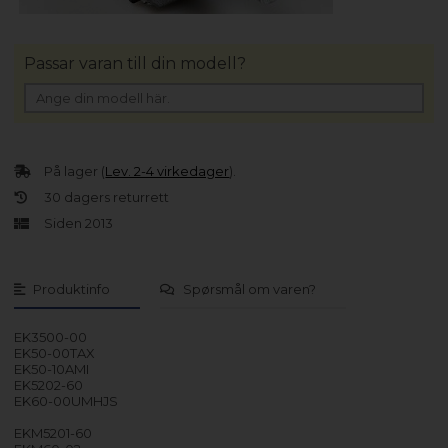
Passar varan till din modell?
På lager (
Lev. 2-4 virkedager
).
30 dagers returrett
Siden 2013
Produktinfo
Spørsmål om varen?
EK3500-00
EK50-00TAX
EK50-10AMI
EK5202-60
EK60-00UMHJS
EKM5201-60