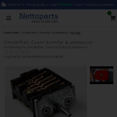
Bestill før kl. 17.00 så sender vi i dag*
>2.000 Trustpilot anmeldelser
0
»
»
Reservedel - hvitevare
Komfyr & stekeovn
Bryter
Omskifter, Gram komfyr & stekeovn
Vurdering for
Omskifter, Gram komfyr & stekeovn
Log ind for at bedømme produktet