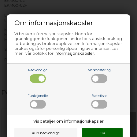
EKM60-02
EKM60-02F
LFC60W13N
LFC64V13N
Om informasjonskapsler
MF50EW13N
Vi bruker informasjonskapsler. Noen for
MF60EW13N
grunnleggende funksjoner, andre for statistisk bruk og
MFC50W13N
forbedring av brukeropplevelsen. Informasjonskapsler
brukes også for personlig tilpasning av annonser. Les
SCS50W16
mer i vår politikk for
informasjonskapsler
.
med flere…
Nødvendige
Markedsføring
Populære relaterte produkter
Funksjonelle
Statistiske
Vis detaljer om informasjonskapsler