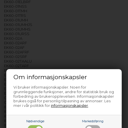
EK60-01ELBRF
EK60-01NSS
EK60-01TMH
EK60-01TRS
EK60-01UMH
EK60-01UMHJS
EK60-01UMHS
EK60-01URSS
EK60-02A
EK60-02ARF
EK60-02AF
EK60-02AFRF
EK60-02SRF
EK60-02TAALU
EK60-02TARF
EK60-02TAFALU
EK60-02TAFRF
Om informasjonskapsler
EK60-52HK
EK62-20
Vi bruker informasjonskapsler. Noen for
EK62-20RF
grunnleggende funksjoner, andre for statistisk bruk og
EKI60-00TARF
forbedring av brukeropplevelsen. Informasjonskapsler
GK60-00TRSK
brukes også for personlig tilpasning av annonser. Les
GK60-00TRSKB
mer i vår politikk for
informasjonskapsler
.
IO57-01NS
IO57-01TS
IO57-01US
IO57-02A
Nødvendige
Markedsføring
IO57-02AALU