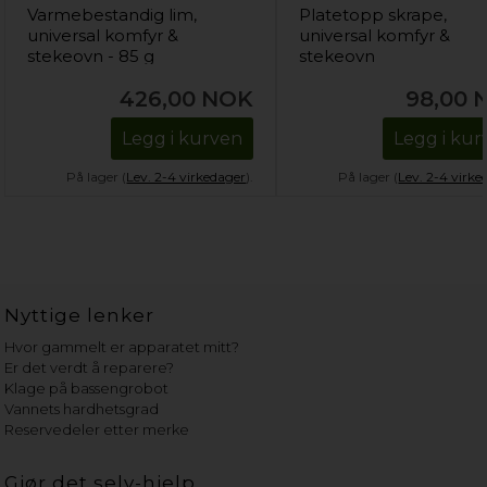
Varmebestandig lim,
Platetopp skrape,
universal komfyr &
universal komfyr &
stekeovn - 85 g
stekeovn
426,00
NOK
98,00
Legg i kurven
Legg i kur
På lager (
Lev. 2-4 virkedager
).
På lager (
Lev. 2-4 virke
Nyttige lenker
Hvor gammelt er apparatet mitt?
Er det verdt å reparere?
Klage på bassengrobot
Vannets hardhetsgrad
Reservedeler etter merke
Gjør det selv-hjelp