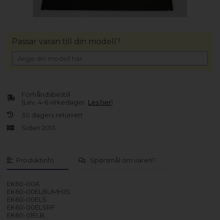
Passar varan till din modell?
Forhåndsbestill
(Lev. 4-6 virkedager.
Les her
)
30 dagers returrett
Siden 2013
Produktinfo
Spørsmål om varen?
EK60-00A
EK60-00ELBUMHJS
EK60-00ELS
EK60-00ELSRF
EK60-01ELB