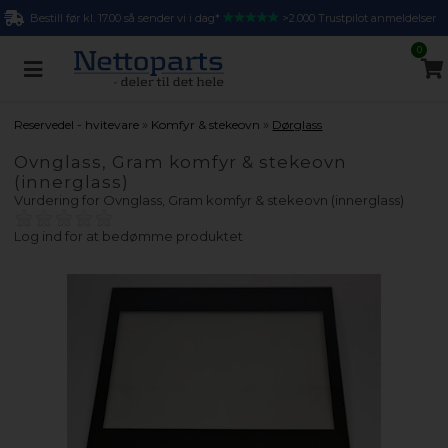
Bestill før kl. 17.00 så sender vi i dag*
>2.000 Trustpilot anmeldelser
0
»
»
Reservedel - hvitevare
Komfyr & stekeovn
Dørglass
Ovnglass, Gram komfyr & stekeovn
(innerglass)
Vurdering for
Ovnglass, Gram komfyr & stekeovn (innerglass)
Log ind for at bedømme produktet