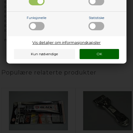
IO57-02ARF
IO57-02NA
IO57-02NAALU
IO57-02NARF
Funksjonelle
Statistiske
IO57-02TA
IO57-02TAALU
IO57-02TARF
med flere…
Vis detaljer om informasjonskapsler
Populære relaterte produkter