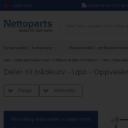
Siden 2013
Bestill før kl. 17.00 så
Reservedel - hvitevare
Reservedel - småelektroni
»
»
Upo
Oppvaskmaskin Upo
Trådkurv & deler til trådkurv - Upo - Oppvas
Deler til trådkurv - Upo - Oppvas
Farge
Materiale
Finn riktig reservedel i 4 raske trinn