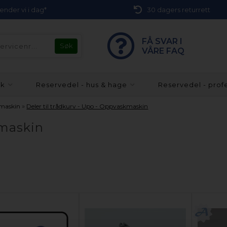
 sender vi i dag*
30 dagers returrett
FÅ SVAR I
VÅRE FAQ
kk
Reservedel - hus & hage
Reservedel - prof
»
kmaskin
Deler til trådkurv - Upo - Oppvaskmaskin
kmaskin