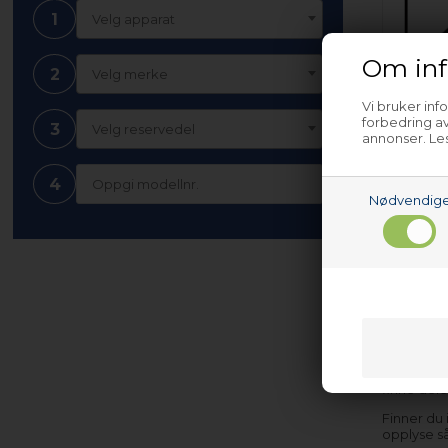
1
Velg apparat
Om inf
2
Velg merke
Vi bruker inf
Glassh
forbedring av
3
Velg reservedel
oppva
annonser. Les
4
Nødvendig
(Le
Nettopart
tilfeller 
finne dele
Finner du
opplyse s