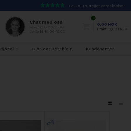
>2.000 Trustpilot anmeldelser
0
Chat med oss!
0,00
NOK
Ma-fr kl. 8.00-21.00
Frakt:
0,00 NOK
Lø-Sø kl. 10.00-15.00
esjonel
Gjør-det-selv hjelp
Kundesenter