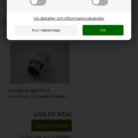
Vis detaljer om informasjonskapsler
Populære relaterte produkter
Avkalkningsenhet,
universal oppvaskmaskin
469,00
NOK
Legg i kurven
På lager (
Lev. 2-4 virkedager
).