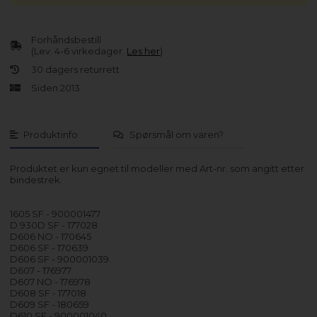
Forhåndsbestill
(Lev. 4-6 virkedager.
Les her
)
30 dagers returrett
Siden 2013
Produktinfo
Spørsmål om varen?
Produktet er kun egnet til modeller med Art-nr. som angitt etter
bindestrek.
1605 SF - 900001477
D 930D SF - 177028
D606 NO - 170645
D606 SF - 170639
D606 SF - 900001039
D607 - 176977
D607 NO - 176978
D608 SF - 177018
D609 SF - 180659
D610 SF - 900001040