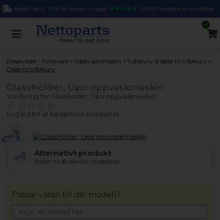
Bestill før kl. 17.00 så sender vi i dag*
>2.000 Trustpilot anmeldelser
0
»
»
»
Reservedel - hvitevare
Oppvaskmaskin
Trådkurv & deler til trådkurv
Deler til trådkurv
Glassholder, Upo oppvaskmaskin
Vurdering for
Glassholder, Upo oppvaskmaskin
Log ind for at bedømme produktet
Alternativt produkt
Passer til de nevnte modellene.
Passar varan till din modell?