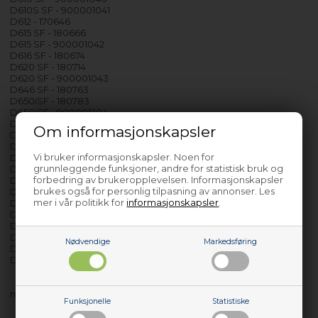
D610S SF - 900001041
D612 - 170646
D615 SF - 180666
D615 SF - 900001042
D616 SF - 180674
D620 SF - 180714
D620 SF - 900001043
D646 SF - 180763
D650iSF - 180783
D650iSF - 900001204
D650SNO - 170693
Om informasjonskapsler
D652I - 180784
D660 SF - 180798
Vi bruker informasjonskapsler. Noen for
D660 SF - 900001205
grunnleggende funksjoner, andre for statistisk bruk og
D660S SF - 900001206
forbedring av brukeropplevelsen. Informasjonskapsler
D670 SF - 177019
brukes også for personlig tilpasning av annonser. Les
D670S SF - 177020
mer i vår politikk for
informasjonskapsler
.
D710 SF - 177021
D710 SF - 177022
D720 SF - 177023
D730iSF - 177024
Nødvendige
Markedsføring
D850D SF - 177025
D910 SF - 177026
med flere…
Funksjonelle
Statistiske