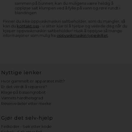
sammen på bunnen, kan du muligens være heldig å
oppløse salt klumpen ved å fylle på vann og røre rundt i
blandingen.
Finner du ikke oppvaskmaskin saltbeholder, som du mangler, så
kan du
kontakt oss
- vi sitter klar til å hjelpe og veilede deg når du
kjøper oppvaskmaskin saltbeholder! Husk å opplyse så mange
informasjoner som mulig fra
oppvaskmaskin typeskiltet
.
Nyttige lenker
Hvor gammelt er apparatet mitt?
Er det verdt å reparere?
Klage på bassengrobot
Vannets hardhetsgrad
Reservedeler etter merke
Gjør det selv-hjelp
Feilkoder - Søk etter kode
Feilsøk - Søk etter feil