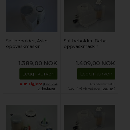
Saltbeholder, Asko
Saltbeholder, Beha
oppvaskmaskin
oppvaskmaskin
1.389,00
NOK
1.409,00
NOK
Legg i kurven
Legg i kurven
Kun 1 igjen!
(
Lev. 2-4
Forhåndsbestill
virkedager
).
(Lev. 4-6 virkedager.
Les her
)