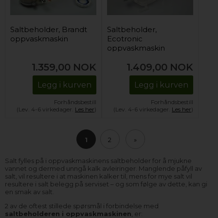
Saltbeholder, Brandt
Saltbeholder,
oppvaskmaskin
Ecotronic
oppvaskmaskin
1.359,00
NOK
1.409,00
NOK
Legg i kurven
Legg i kurven
Forhåndsbestill
Forhåndsbestill
(Lev. 4-6 virkedager.
Les her
)
(Lev. 4-6 virkedager.
Les her
)
1
2
»
Salt fylles på i oppvaskmaskinens saltbeholder for å mjukne
vannet og dermed unngå kalk avleiringer. Manglende påfyll av
salt, vil resultere i at maskinen kalker til, mens for mye salt vil
resultere i salt belegg på serviset – og som følge av dette, kan gi
en smak av salt.
2 av de oftest stillede spørsmål i forbindelse med
saltbeholderen i oppvaskmaskinen
, er: