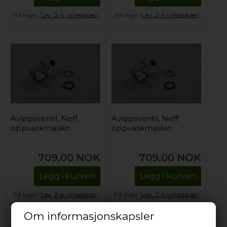
På lager (
Lev. 2-4 virkedager
).
På lager (
Lev. 2-4 virkedager
).
Avløpsventil, Neff
Avløpsventil, Neff
oppvaskmaskin
oppvaskmaskin
709,00
NOK
709,00
NOK
Legg i kurven
Legg i kurven
På lager (
Lev. 2-4 virkedager
).
På lager (
Lev. 2-4 virkedager
).
Om informasjonskapsler