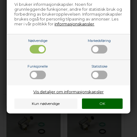
Vi bruker informasjonskapsler. Noen for
grunnleggende funksjoner, andre for statistisk bruk og
forbedring av brukeropplevelsen. Informasjonskapsler
brukes også for personlig tilpasning av annonser. Les
mer i vår politikk for
informasjonskapsler
.
Nødvendige
Markedsføring
Avløpsventil,
Avløpsventil,
Siemens
Siemens
oppvaskmaskin
oppvaskmaskin
709,00
NOK
709,00
NOK
Funksjonelle
Statistiske
Legg i kurven
Legg i kurven
På lager (
Lev. 2-4 virkedager
).
På lager (
Lev. 2-4 virkedager
).
Vis detaljer om informasjonskapsler