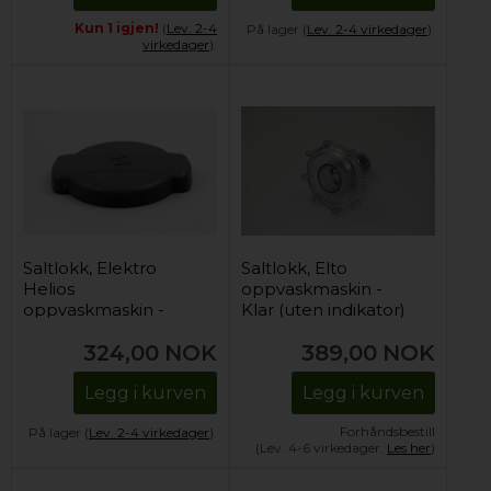
Kun 1 igjen!
(
Lev. 2-4
På lager (
Lev. 2-4 virkedager
).
virkedager
).
Saltlokk, Elektro
Saltlokk, Elto
Helios
oppvaskmaskin -
oppvaskmaskin -
Klar (uten indikator)
Svart
324,00
NOK
389,00
NOK
Legg i kurven
Legg i kurven
Forhåndsbestill
På lager (
Lev. 2-4 virkedager
).
(Lev. 4-6 virkedager.
Les her
)