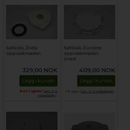
Saltlokk, Elvita
Saltlokk, Euroline
oppvaskmaskin
oppvaskmaskin
(med
bajonettfatning)
329,00
NOK
409,00
NOK
Legg i kurven
Legg i kurven
Kun 1 igjen!
(
Lev. 2-4
På lager (
Lev. 2-4 virkedager
).
virkedager
).