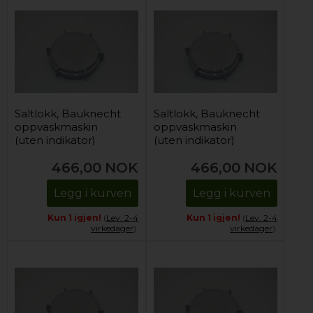
Saltlokk, Bauknecht
Saltlokk, Bauknecht
oppvaskmaskin
oppvaskmaskin
(uten indikator)
(uten indikator)
466,00
NOK
466,00
NOK
Legg i kurven
Legg i kurven
Kun 1 igjen!
(
Lev. 2-4
Kun 1 igjen!
(
Lev. 2-4
virkedager
).
virkedager
).