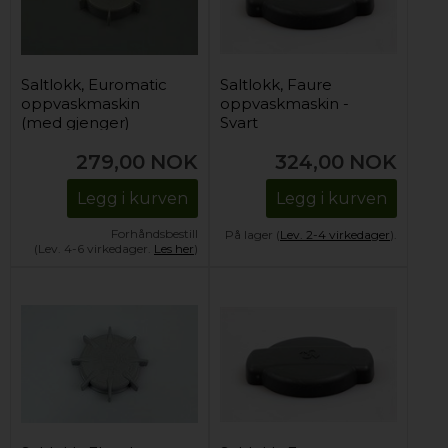
Saltlokk, Euromatic
Saltlokk, Faure
oppvaskmaskin
oppvaskmaskin -
(med gjenger)
Svart
279,00
NOK
324,00
NOK
Legg i kurven
Legg i kurven
Forhåndsbestill
På lager (
Lev. 2-4 virkedager
).
(Lev. 4-6 virkedager.
Les her
)