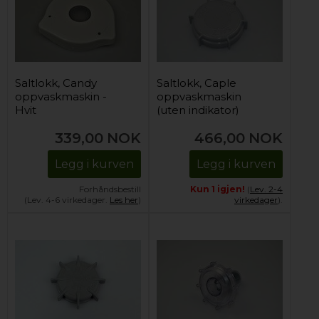
Saltlokk, Candy
Saltlokk, Caple
oppvaskmaskin -
oppvaskmaskin
Hvit
(uten indikator)
339,00
NOK
466,00
NOK
Legg i kurven
Legg i kurven
Forhåndsbestill
Kun 1 igjen!
(
Lev. 2-4
(Lev. 4-6 virkedager.
Les her
)
virkedager
).