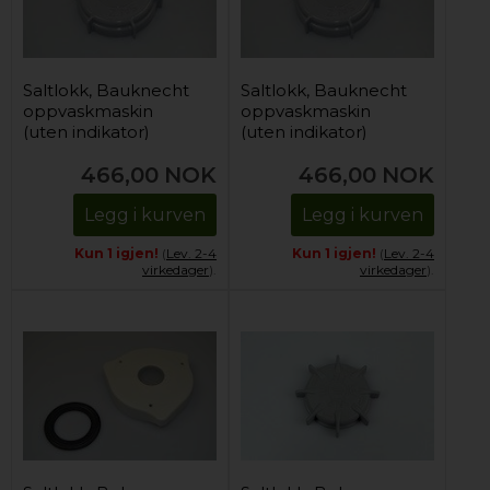
Saltlokk, Bauknecht
Saltlokk, Bauknecht
oppvaskmaskin
oppvaskmaskin
(uten indikator)
(uten indikator)
466,00
NOK
466,00
NOK
Legg i kurven
Legg i kurven
Kun 1 igjen!
(
Lev. 2-4
Kun 1 igjen!
(
Lev. 2-4
virkedager
).
virkedager
).