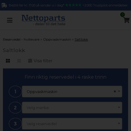
Bestill før kl. 17.00 så sender vi i dag*
>2.000 Trustpilot anmeldelser
0
»
»
Reservedel - hvitevare
Oppvaskmaskin
Saltlokk
Saltlokk
Visa filter
Finn riktig reservedel i 4 raske trinn
1
×
Oppvaskmaskin
2
Velg merke
3
Velg reservedel