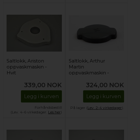
Saltlokk, Ariston
Saltlokk, Arthur
oppvaskmaskin -
Martin
Hvit
oppvaskmaskin -
Svart
339,00
NOK
324,00
NOK
Legg i kurven
Legg i kurven
Forhåndsbestill
På lager (
Lev. 2-4 virkedager
).
(Lev. 4-6 virkedager.
Les her
)