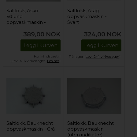
Saltlokk, Asko-
Saltlokk, Atag
Vølund
oppvaskmaskin -
oppvaskmaskin -
Svart
Klar (uten indikator)
389,00
NOK
324,00
NOK
Legg i kurven
Legg i kurven
Forhåndsbestill
På lager (
Lev. 2-4 virkedager
).
(Lev. 4-6 virkedager.
Les her
)
Saltlokk, Bauknecht
Saltlokk, Bauknecht
oppvaskmaskin - Grå
oppvaskmaskin
(uten indikator)