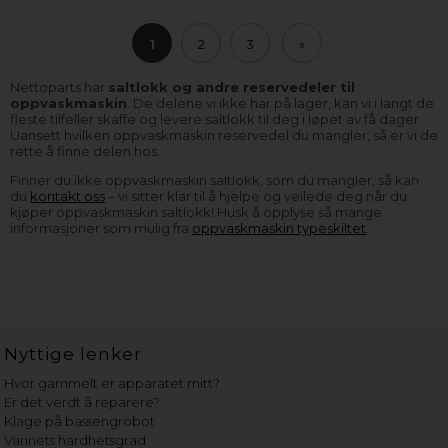
1
2
3
»
Nettoparts har
saltlokk og andre reservedeler til
oppvaskmaskin
. De delene vi ikke har på lager, kan vi i langt de
fleste tilfeller skaffe og levere saltlokk til deg i løpet av få dager.
Uansett hvilken oppvaskmaskin reservedel du mangler, så er vi de
rette å finne delen hos.
Finner du ikke oppvaskmaskin saltlokk, som du mangler, så kan
du
kontakt oss
– vi sitter klar til å hjelpe og veilede deg når du
kjøper oppvaskmaskin saltlokk! Husk å opplyse så mange
informasjoner som mulig fra
oppvaskmaskin typeskiltet
.
Nyttige lenker
Hvor gammelt er apparatet mitt?
Er det verdt å reparere?
Klage på bassengrobot
Vannets hardhetsgrad