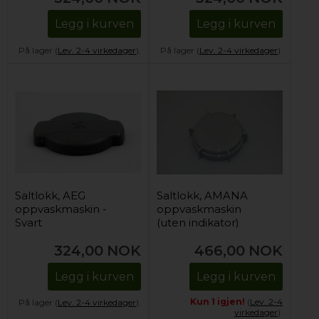
Legg i kurven
Legg i kurven
På lager (
Lev. 2-4 virkedager
).
På lager (
Lev. 2-4 virkedager
).
Saltlokk, AEG
Saltlokk, AMANA
oppvaskmaskin -
oppvaskmaskin
Svart
(uten indikator)
324,00
NOK
466,00
NOK
Legg i kurven
Legg i kurven
Kun 1 igjen!
(
Lev. 2-4
På lager (
Lev. 2-4 virkedager
).
virkedager
).