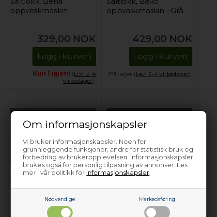
Saltlokk, Beha
Saltlokk, Beko
oppvaskmaskin
oppvaskmaskin - Grå
329,00
NOK
429,00
NOK
Legg i kurven
Legg i kurven
Kun 1 igjen!
(
Lev. 2-4
På lager (
Lev. 2-4 virkedager
).
virkedager
).
Om informasjonskapsler
Vi bruker informasjonskapsler. Noen for
grunnleggende funksjoner, andre for statistisk bruk og
forbedring av brukeropplevelsen. Informasjonskapsler
brukes også for personlig tilpasning av annonser. Les
mer i vår politikk for
informasjonskapsler
.
Saltlokk, Beko
Saltlokk, Beko
oppvaskmaskin
oppvaskmaskin
(med
(med gjenger)
Nødvendige
Markedsføring
bajonettfatning)
409,00
NOK
279,00
NOK