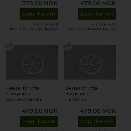
379,00
NOK
479,00
NOK
Legg i kurven
Legg i kurven
Forhåndsbestill
Forhåndsbestill
(Lev. 4-6 virkedager.
Les her
)
(Lev. 4-6 virkedager.
Les her
)
Deksel for vifte,
Deksel for vifte,
Husqvarna
Husqvarna-
oppvaskmaskin
Electrolux
(sitter i dør)
oppvaskmaskin
479,00
NOK
479,00
NOK
(sitter i dør)
Legg i kurven
Legg i kurven