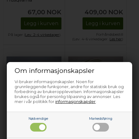
oppvaskmaskin
67,00
NOK
409,00
NOK
Legg i kurven
Legg i kurven
Forhåndsbestill
På lager (
Lev. 2-4 virkedager
).
(Lev. 4-6 virkedager.
Les her
)
Om informasjonskapsler
Vi bruker informasjonskapsler. Noen for
grunnleggende funksjoner, andre for statistisk bruk og
forbedring av brukeropplevelsen. Informasjonskapsler
brukes også for personlig tilpasning av annonser. Les
mer i vår politikk for
informasjonskapsler
.
Nettledning, Balay
Nettledning, Balay
oppvaskmaskin
oppvaskmaskin
Nødvendige
Markedsføring
301,99
NOK
453,61
NOK
Legg i kurven
Legg i kurven