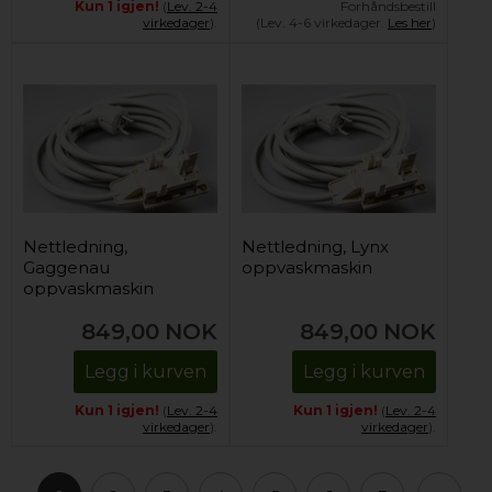
Kun 1 igjen!
(
Lev. 2-4
Forhåndsbestill
virkedager
).
(Lev. 4-6 virkedager.
Les her
)
Nettledning,
Nettledning, Lynx
Gaggenau
oppvaskmaskin
oppvaskmaskin
849,00
NOK
849,00
NOK
Legg i kurven
Legg i kurven
Kun 1 igjen!
(
Lev. 2-4
Kun 1 igjen!
(
Lev. 2-4
virkedager
).
virkedager
).