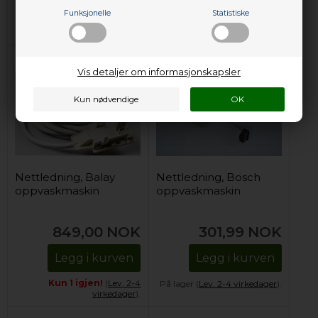
Funksjonelle
Statistiske
Forhåndsbestill
På lager (
Lev. 2-4 virkedager
).
(Lev. 4-6 virkedager.
Les her
)
Vis detaljer om informasjonskapsler
Nettledning, Balay
Nettledning, Bosch
oppvaskmaskin
oppvaskmaskin
849,00
NOK
301,99
NOK
Legg i kurven
Legg i kurven
Kun 1 igjen!
(
Lev. 2-4
På lager (
Lev. 2-4 virkedager
).
virkedager
).