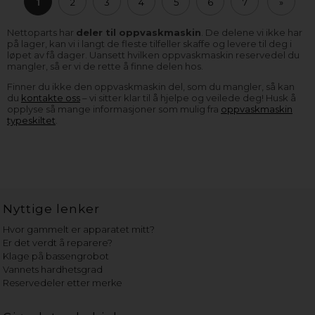
1
2
3
4
5
6
7
»
Nettoparts har
deler til oppvaskmaskin
. De delene vi ikke har
på lager, kan vi i langt de fleste tilfeller skaffe og levere til deg i
løpet av få dager. Uansett hvilken oppvaskmaskin reservedel du
mangler, så er vi de rette å finne delen hos.
Finner du ikke den oppvaskmaskin del, som du mangler, så kan
du
kontakte oss
– vi sitter klar til å hjelpe og veilede deg! Husk å
opplyse så mange informasjoner som mulig fra
oppvaskmaskin
typeskiltet
.
Nyttige lenker
Hvor gammelt er apparatet mitt?
Er det verdt å reparere?
Klage på bassengrobot
Vannets hardhetsgrad
Reservedeler etter merke