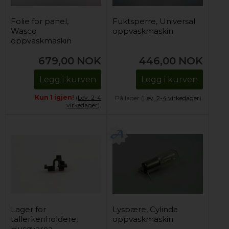
Folie for panel,
Fuktsperre, Universal
Wasco
oppvaskmaskin
oppvaskmaskin
679,00
NOK
446,00
NOK
Legg i kurven
Legg i kurven
Kun 1 igjen!
(
Lev. 2-4
På lager (
Lev. 2-4 virkedager
).
virkedager
).
Lager for
Lyspære, Cylinda
tallerkenholdere,
oppvaskmaskin
Husqvarna