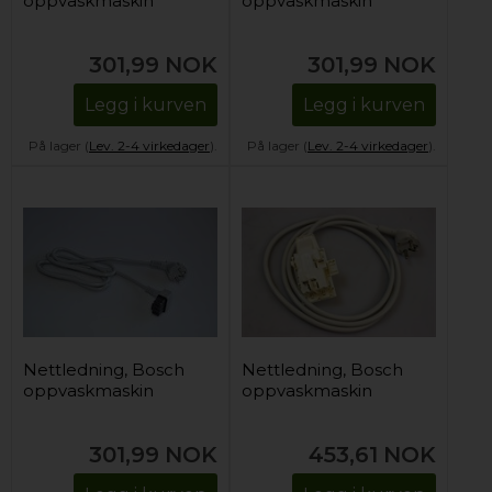
oppvaskmaskin
oppvaskmaskin
301,99
NOK
301,99
NOK
Legg i kurven
Legg i kurven
På lager (
Lev. 2-4 virkedager
).
På lager (
Lev. 2-4 virkedager
).
Nettledning, Bosch
Nettledning, Bosch
oppvaskmaskin
oppvaskmaskin
301,99
NOK
453,61
NOK