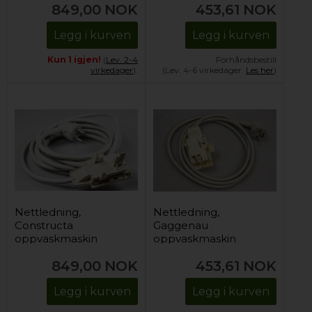
849,00
NOK
453,61
NOK
Legg i kurven
Legg i kurven
Kun 1 igjen!
(
Lev. 2-4
Forhåndsbestill
virkedager
).
(Lev. 4-6 virkedager.
Les her
)
Nettledning,
Nettledning,
Constructa
Gaggenau
oppvaskmaskin
oppvaskmaskin
849,00
NOK
453,61
NOK
Legg i kurven
Legg i kurven