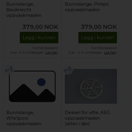
Bunnslange,
Bunnslange, Philips
Bauknecht
oppvaskmaskin
oppvaskmaskin
379,00
NOK
379,00
NOK
Legg i kurven
Legg i kurven
Forhåndsbestill
Forhåndsbestill
(Lev. 4-6 virkedager.
Les her
)
(Lev. 4-6 virkedager.
Les her
)
Bunnslange,
Deksel for vifte, AEG
Whirlpool
oppvaskmaskin
oppvaskmaskin
(sitter i dør)