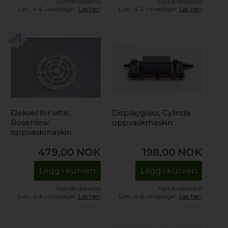
Forhåndsbestill
Forhåndsbestill
(Lev. 4-6 virkedager.
Les her
)
(Lev. 4-6 virkedager.
Les her
)
Deksel for vifte,
Displayglass, Cylinda
Rosenlew
oppvaskmaskin
oppvaskmaskin
(sitter i dør)
479,00
NOK
198,00
NOK
Legg i kurven
Legg i kurven
Forhåndsbestill
Forhåndsbestill
(Lev. 4-6 virkedager.
Les her
)
(Lev. 4-6 virkedager.
Les her
)