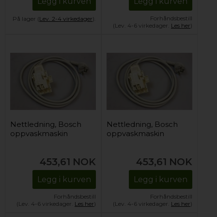
Legg i kurven
Legg i kurven
Forhåndsbestill
På lager (
Lev. 2-4 virkedager
).
(Lev. 4-6 virkedager.
Les her
)
Nettledning, Bosch
Nettledning, Bosch
oppvaskmaskin
oppvaskmaskin
453,61
NOK
453,61
NOK
Legg i kurven
Legg i kurven
Forhåndsbestill
Forhåndsbestill
(Lev. 4-6 virkedager.
Les her
)
(Lev. 4-6 virkedager.
Les her
)