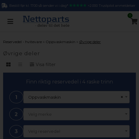
Bestill før kl. 17.00 så sender vi i dag*
>2.000 Trustpilot anmeldelser
0
»
»
Reservedel - hvitevare
Oppvaskmaskin
Øvrige deler
Øvrige deler
Visa filter
Finn riktig reservedel i 4 raske trinn
1
×
Oppvaskmaskin
2
Velg merke
3
Velg reservedel