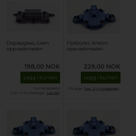
Displayglass, Gram
Flytbryter, Ariston
oppvaskmaskin
oppvaskmaskin
198,00
NOK
229,00
NOK
Legg i kurven
Legg i kurven
Forhåndsbestill
På lager (
Lev. 2-4 virkedager
).
(Lev. 4-6 virkedager.
Les her
)