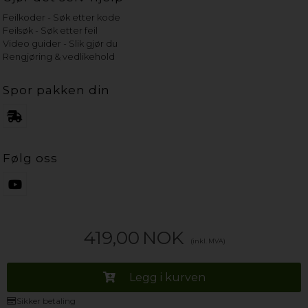
Feilkoder - Søk etter kode
Feilsøk - Søk etter feil
Video guider - Slik gjør du
Rengjøring & vedlikehold
Spor pakken din
Følg oss
419,00
NOK
(inkl. MVA)
Legg i kurven
Sikker betaling