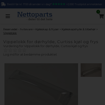
Bestill før kl. 17.00 så sender vi i dag*
>2.000 Trustpilot anmeldelser
0
»
»
»
Reservedel - hvitevare
Kjøleskap & fryser
Kjøleskapshylle & tilbehør
Vippelokk
Vippelokk for dørhylde, Curtiss kjøl og frys
Vurdering for
Vippelokk for dørhylde, Curtiss kjøl og frys
Log ind for at bedømme produktet