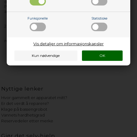
oppbevaring av mindre matvarer.
Produktet er kun egnet til modeller med produkt/PNC-nr. som
angitt etter bindestrek.
Funksjonelle
Statistiske
2504SP - 933003248- 0
med flere…
Vis detaljer om informasjonskapsler
Nyttige lenker
Hvor gammelt er apparatet mitt?
Er det verdt å reparere?
Klage på bassengrobot
Vannets hardhetsgrad
Reservedeler etter merke
Gjør det selv-hjelp