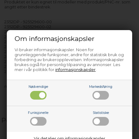
Produktet er kun egnet til modeller med produkt/PNC-nr. som
angitt etter bindestrek.
2352DP - 925529600-00
2352DP - 925529600-02
2353DP - 925590715-00
2353DP - 925590715-01
Om informasjonskapsler
2353DP - 925590715-02
2353DP-1 - 925590505-00
Vi bruker informasjonskapsler. Noen for
2354DP - 920403114-00
grunnleggende funksjoner, andre for statistisk bruk og
240ASP - 933013228-00
forbedring av brukeropplevelsen. Informasjonskapsler
2804ADP - 920403322-00
brukes også for personlig tilpasning av annonser. Les
2804ADP - 920403322-01
mer i vår politikk for
informasjonskapsler
.
2804DP - 920403310-00
med flere…
Nødvendige
Markedsføring
Funksjonelle
Statistiske
Populære relaterte produkter
Vis detaljer om informasjonskapsler