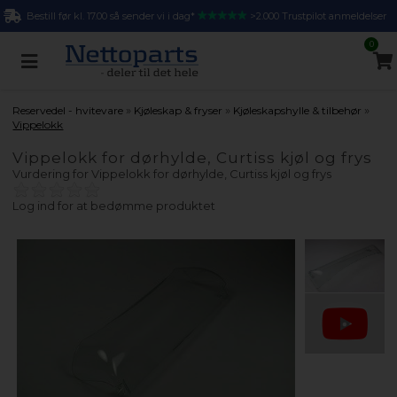
Bestill før kl. 17.00 så sender vi i dag*
>2.000 Trustpilot anmeldelser
0
»
»
»
Reservedel - hvitevare
Kjøleskap & fryser
Kjøleskapshylle & tilbehør
Vippelokk
Vippelokk for dørhylde, Curtiss kjøl og frys
Vurdering for
Vippelokk for dørhylde, Curtiss kjøl og frys
Log ind for at bedømme produktet