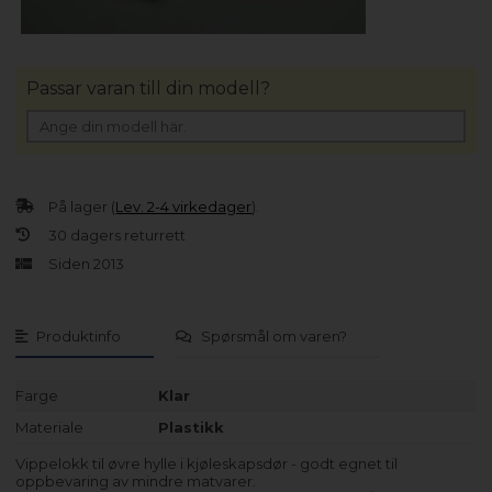
Passar varan till din modell?
På lager (
Lev. 2-4 virkedager
).
30 dagers returrett
Siden 2013
Produktinfo
Spørsmål om varen?
Farge
Klar
Materiale
Plastikk
Vippelokk til øvre hylle i kjøleskapsdør - godt egnet til
oppbevaring av mindre matvarer.