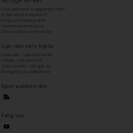
Nyttige lenker
Hvor gammelt er apparatet mitt?
Er det verdt å reparere?
Klage på bassengrobot
Vannets hardhetsgrad
Reservedeler etter merke
Gjør det selv-hjelp
Feilkoder - Søk etter kode
Feilsøk - Søk etter feil
Video guider - Slik gjør du
Rengjøring & vedlikehold
Spor pakken din
Følg oss