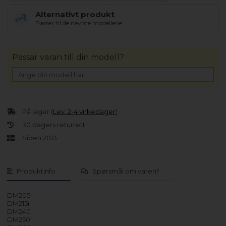
Alternativt produkt
Passer til de nevnte modellene.
Passar varan till din modell?
På lager (
Lev. 2-4 virkedager
).
30 dagers returrett
Siden 2013
Produktinfo
Spørsmål om varen?
DM205
DM215i
DM240
DM250i