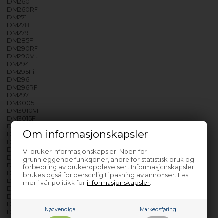
DM260
DM260RF
DM271
DM278
DM279
DM285FI
DM290RF
DM290Vit
DM294
DM295Fi
DM296
DM296RF
DM297
DM3005
DM3010VIT
DM3015Fi
DM3020
Om informasjonskapsler
DM3020RF
DM3026
DM3030
Vi bruker informasjonskapsler. Noen for
DM3035Fi
grunnleggende funksjoner, andre for statistisk bruk og
DM3038
forbedring av brukeropplevelsen. Informasjonskapsler
DM3038Fi
brukes også for personlig tilpasning av annonser. Les
DM3038RF
mer i vår politikk for
informasjonskapsler
.
DM3058
DM3105RF
DM3105VIT
Nødvendige
Markedsføring
DM3115FI