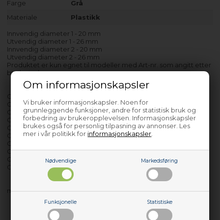
Farge
Grå
Materiale
Plastikk
Innvendig diameter 1 - 20 mm
Utvendig diameter 1 - 26 mm
Innvendig diameter 2 - 20 mm
Utvendig diameter 2 - 26 mm
Produktet er kun egnet til modeller med Art-nr. som angitt etter
bindestrek.
Om informasjonskapsler
GS53250W - 440501
Vi bruker informasjonskapsler. Noen for
GU62250W - 388465
grunnleggende funksjoner, andre for statistisk bruk og
GU62250X - 388466
forbedring av brukeropplevelsen. Informasjonskapsler
GU63350W - 388467
brukes også for personlig tilpasning av annonser. Les
GU63350X - 388468
mer i vår politikk for
informasjonskapsler
.
GU8225W - 388430
GU8225X - 388464
GV52250 - 440503
GV53250 - 440504
Nødvendige
Markedsføring
GV8425 - 388472
med flere…
Funksjonelle
Statistiske