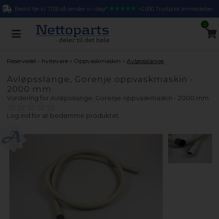
Bestill før kl. 17.00 så sender vi i dag*
>2.000 Trustpilot anmeldelser
0
»
»
Reservedel - hvitevare
Oppvaskmaskin
Avløpsslange
Avløpsslange, Gorenje oppvaskmaskin -
2000 mm
Vurdering for
Avløpsslange, Gorenje oppvaskmaskin - 2000 mm
Log ind for at bedømme produktet