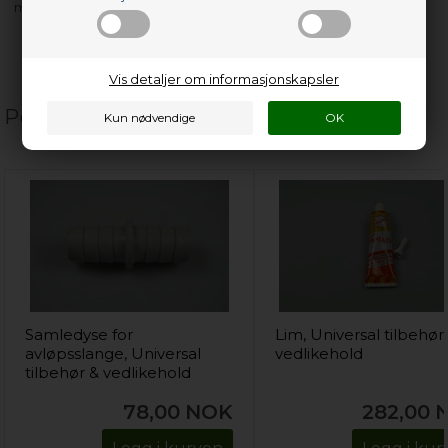
med flere…
Vis detaljer om informasjonskapsler
Populære relaterte produkter
Samledyse for
Lim, Universal tilbehør
avløpsslange, Universal
vedlikehold
tilbehør & vedlikehold
78,00
NOK
282,00