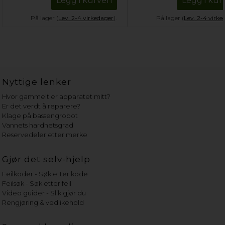
Legg i kurven
Legg i kur
På lager (
Lev. 2-4 virkedager
).
På lager (
Lev. 2-4 virke
Nyttige lenker
Hvor gammelt er apparatet mitt?
Er det verdt å reparere?
Klage på bassengrobot
Vannets hardhetsgrad
Reservedeler etter merke
Gjør det selv-hjelp
Feilkoder - Søk etter kode
Feilsøk - Søk etter feil
Video guider - Slik gjør du
Rengjøring & vedlikehold