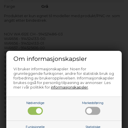
Farge
Grå
Produktet er kun egnet til modeller med produkt/PNC-nr. som
angitt etter bindestrek.
NOV WA 612E CH - 914521486-03
WA1656 - 914524133-00
WA1656 - 914524133-01
WA1657 - 914525616-00
WA1657 - 914525616-01
WA1657 - 914525616-02
Om informasjonskapsler
WA1658 - 914526628-00
WA1658 - 914526678-00
Vi bruker informasjonskapsler. Noen for
WA610E - 914521485-00
grunnleggende funksjoner, andre for statistisk bruk og
WA610E - 914521485-01
forbedring av brukeropplevelsen. Informasjonskapsler
WA610E - 914521485-02
brukes også for personlig tilpasning av annonser. Les
WA610E - 914521485-03
mer i vår politikk for
informasjonskapsler
.
WA612E - 914521486-00
WA612E - 914521486-01
WA612E - 914521486-02
WA712E - 914522457-00
Nødvendige
Markedsføring
WA712E - 914522457-01
WA720E - 914522862-00
WA720E - 914522862-01
Funksjonelle
Statistiske