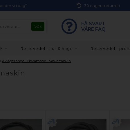
 sender vi i dag*
30 dagers returrett
FÅ SVAR I
VÅRE FAQ
kk
Reservedel - hus & hage
Reservedel - prof
»
Avløpsslange - Novamatic - Vaskemaskin
emaskin