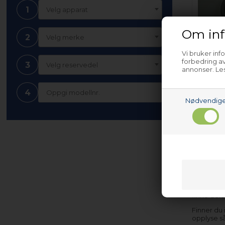
1
Velg apparat
Om inf
2
Velg merke
Vi bruker inf
Avløps
forbedring av
3
Velg reservedel
Novama
annonser. Les
4
Nødvendig
Nettopart
tilfeller 
finne dele
Finner du
opplyse s