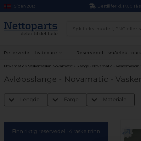
Siden 2013
Bestill før kl. 17.00 så
Reservedel - hvitevare
Reservedel - småelektroni
»
»
Novamatic
Vaskemaskin Novamatic
Slange - Novamatic - Vaskemaskin
Avløpsslange - Novamatic - Vask
Lengde
Farge
Materiale
Finn riktig reservedel i 4 raske trinn