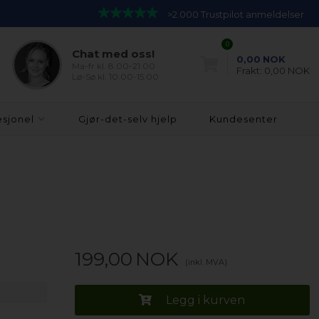
>2.000 Trustpilot anmeldelser
0
Chat med oss!
0,00
NOK
Ma-fr kl. 8.00-21.00
Frakt:
0,00 NOK
Lø-Sø kl. 10.00-15.00
esjonel
Gjør-det-selv hjelp
Kundesenter
199,00
NOK
(inkl. MVA)
Legg i kurven