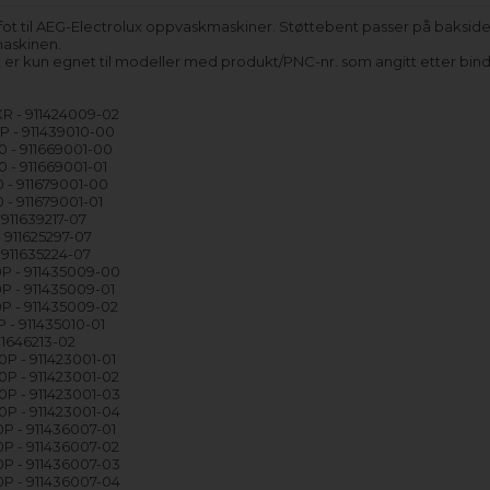
 fot til AEG-Electrolux oppvaskmaskiner. Støttebent passer på baksid
askinen.
 er kun egnet til modeller med produkt/PNC-nr. som angitt etter bind
R - 911424009-02
P - 911439010-00
 - 911669001-00
 - 911669001-01
 - 911679001-00
 - 911679001-01
 911639217-07
 911625297-07
 911635224-07
P - 911435009-00
P - 911435009-01
P - 911435009-02
 - 911435010-01
11646213-02
P - 911423001-01
P - 911423001-02
P - 911423001-03
P - 911423001-04
P - 911436007-01
P - 911436007-02
P - 911436007-03
P - 911436007-04