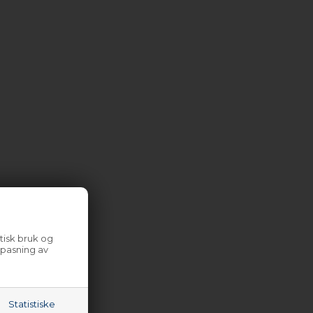
tisk bruk og
lpasning av
Statistiske