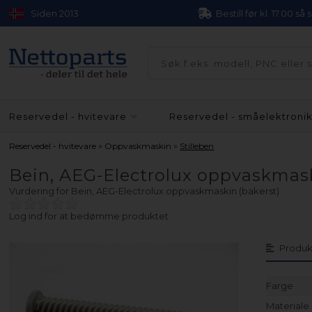
Siden 2013
Bestill før kl. 17.00 så
Reservedel - hvitevare
Reservedel - småelektroni
»
»
Reservedel - hvitevare
Oppvaskmaskin
Stilleben
Bein, AEG-Electrolux oppvaskmask
Vurdering for
Bein, AEG-Electrolux oppvaskmaskin (bakerst)
Log ind for at bedømme produktet
Produk
Farge
Materiale