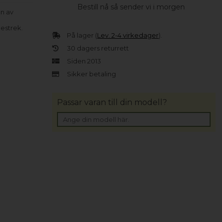
Bestill nå så sender vi i morgen
en av
estrek.
På lager (
Lev. 2-4 virkedager
).
30 dagers returrett
Siden 2013
Sikker betaling
Passar varan till din modell?