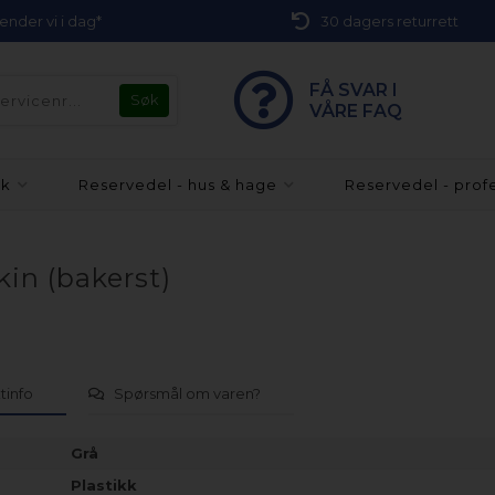
 sender vi i dag*
30 dagers returrett
FÅ SVAR I
VÅRE FAQ
kk
Reservedel - hus & hage
Reservedel - prof
in (bakerst)
tinfo
Spørsmål om varen?
Grå
Plastikk